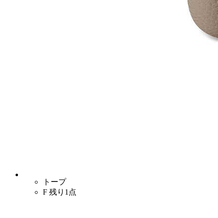
トープ
F
残り1点