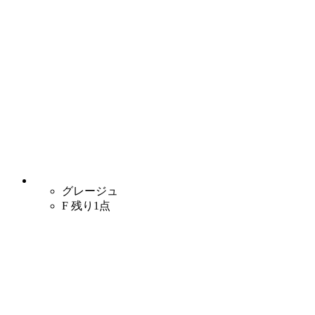
グレージュ
F
残り1点