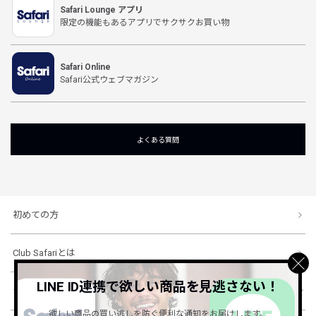
Safari Lounge アプリ
限定の機能もあるアプリでサクサクお買い物
Safari Online
Safari公式ウェブマガジン
よくある質問
初めての方
Club Safariとは
LINE ID連携で欲しい商品を見逃さない！
ショッピングガイド
欲しい商品の買い逃しを防ぐ便利な通知をお届けします。