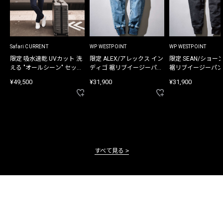
Safari CURRENT
WP WESTPOINT
WP WESTPOINT
限定 吸水速乾 UVカット 洗
限定 ALEX/アレックス イン
限定 SEAN/ショー
える "オールシーン" セット
ディゴ 裾リブイージーパン
裾リブイージーパン
アップ
ツ
¥49,500
¥31,900
¥31,900
すべて見る