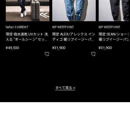
Safari CURRENT
WP WESTPOINT
WP WESTPOINT
限定 吸水速乾 UVカット 洗
限定 ALEX/アレックス イン
限定 SEAN/ショー
える "オールシーン" セット
ディゴ 裾リブイージーパン
裾リブイージーパン
アップ
ツ
¥49,500
¥31,900
¥31,900
すべて見る