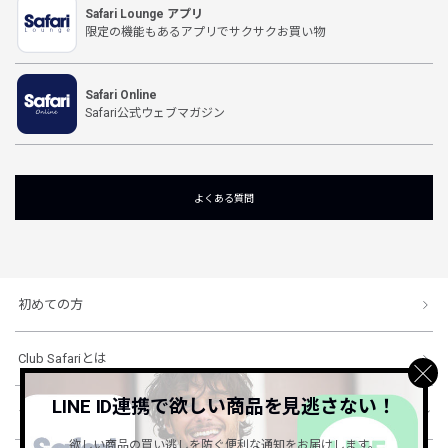
Safari Lounge アプリ
限定の機能もあるアプリでサクサクお買い物
Safari Online
Safari公式ウェブマガジン
よくある質問
初めての方
Club Safariとは
LINE ID連携で欲しい商品を見逃さない！
ショッピングガイド
欲しい商品の買い逃しを防ぐ便利な通知をお届けします。