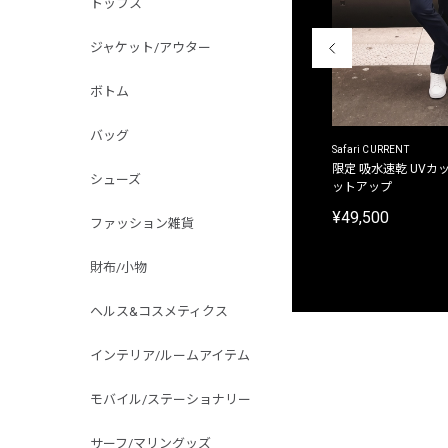
トップス
ジャケット/アウター
ボトム
バッグ
ACANTHUS
Safari CURRENT
別注限定 フード付き チェックシャツジャケット
限定 吸水速乾 UVカッ
シューズ
ットアップ
¥31,900
¥49,500
ファッション雑貨
財布/小物
ヘルス&コスメティクス
インテリア/ルームアイテム
モバイル/ステーショナリー
サーフ/マリングッズ