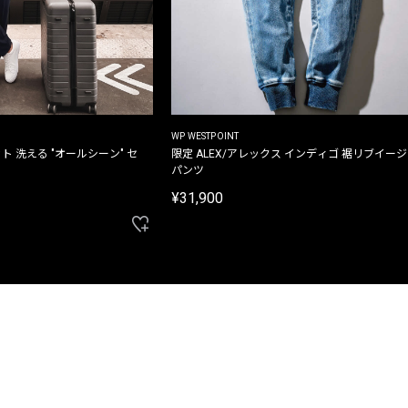
WP WESTPOINT
ト 洗える "オールシーン" セ
限定 ALEX/アレックス インディゴ 裾リブイー
パンツ
¥31,900