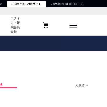
ン
Safari公式通販サイト
Safari BEST DELICIOUS
ログイ
ン・新
規会員
登録
ログイン・新規会員登録
お気に入りアイテム
ガイド
お気に入りブランド
お気に入り記事
最近チェックしたアイテム
格
人気順
ポリシー
関する法律