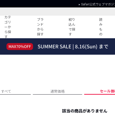
Safari公式ウェブマガジ
カテ
ブラ
絞り
読
ゴリ
ンド
込ん
み
ーか
から
で探
も
ら探
探す
す
の
す
読みもの
ガイド
ー
すべての記事
ショッピング
2026年のイチオシTシャツ！
初めての方
“WP”のイージーパンツを徹底解説&コ
Club Safari
ーデ紹介
よくある質問
HOTなコーデ TOP20
会社概要
ディネート
新ブランドご紹介！
会員利用規約
セール価
すべて
通常価格
人気記事ランキング
プライバシー
バイヤーズ レコメンド
特定商取引に
今週の別注アイテム
該当の商品がありません
ウィークリーコーデ