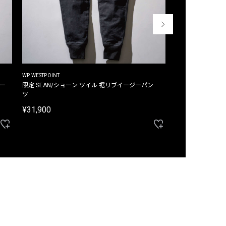
WP WESTPOINT
WP WESTPOINT
ジー
限定 SEAN/ショーン ツイル 裾リブイージーパン
限定 DAVID/デイヴィッド インデ
ツ
イージーパンツ
¥31,900
¥33,000