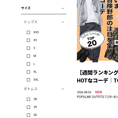
サイズ
トップス
XXS
XS
S
M
L
【週間ランキン
XL
HOTなコーデ｜TO
XXL
ボトムス
NEW
2026.08.05
POPULAR OUTFITS 7/29~8/
28
29
30