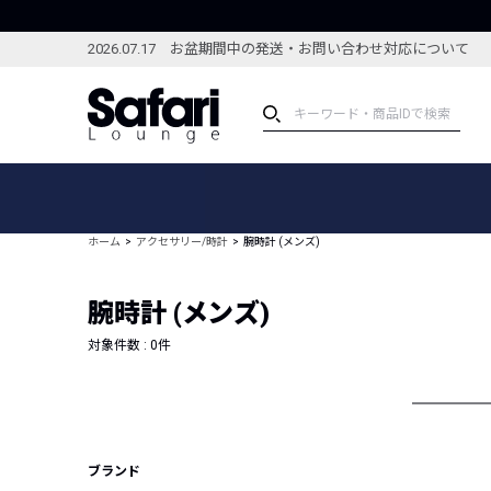
2026.07.17 お盆期間中の発送・お問い合わせ対応について
アイテム
スペシャル
カテゴリーから探す
スペシャルフィーチャ
ホーム
アクセサリー/時計
腕時計 (メンズ)
ブランドから探す
特集記事
絞り込んで探す
腕時計 (メンズ)
新着アイテム
コーディネート
編集部のおすすめアイテム
対象件数 :
0
件
編集部のおすすめコー
ランキング
雑誌・カタログ掲載アイテム
セール
ブランド