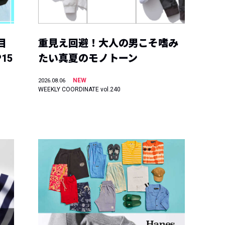
目
重見え回避！大人の男こそ嗜み
15
たい真夏のモノトーン
NEW
2026.08.06
WEEKLY COORDINATE vol.240