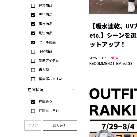
通常商品
先行商品
限定商品
【吸水速乾、UV
別注商品
etc.】シーンを
セール商品
ットアップ！
予約商品
NEW
2026.08.07
新着アイテム
RECOMMEND ITEM vol.334
再入荷
編集部おすすめ
在庫状況
在庫あり
在庫なし含む
クリア
絞り込む