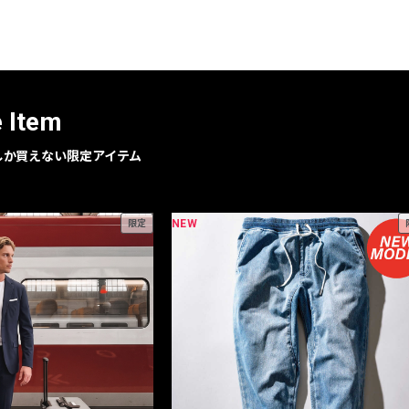
レコメンドアイテム
ピックアップアイテム
フォーカスブランド
セールおすすめアイテム
e Item
人気アイテム TOP 15
geでしか買えない限定アイテム
NEW
限定