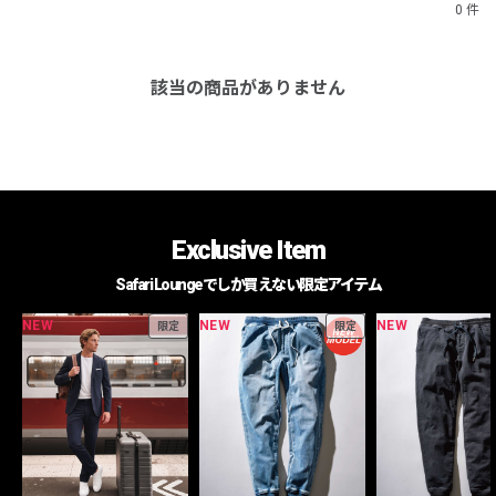
0 件
該当の商品がありません
Exclusive Item
Safari Loungeでしか買えない限定アイテム
NEW
NEW
NEW
限定
限定