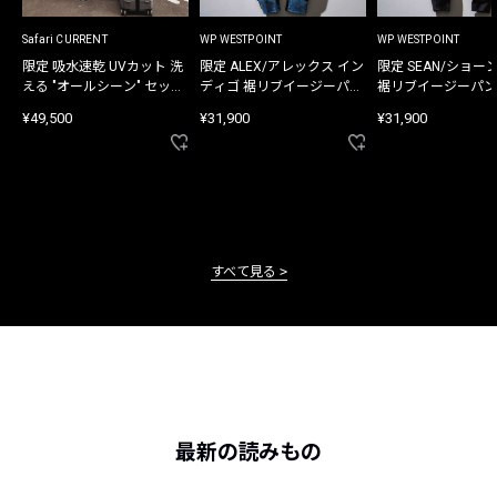
Safari CURRENT
WP WESTPOINT
WP WESTPOINT
限定 吸水速乾 UVカット 洗
限定 ALEX/アレックス イン
限定 SEAN/ショー
える "オールシーン" セット
ディゴ 裾リブイージーパン
裾リブイージーパン
アップ
ツ
¥49,500
¥31,900
¥31,900
すべて見る
最新の読みもの