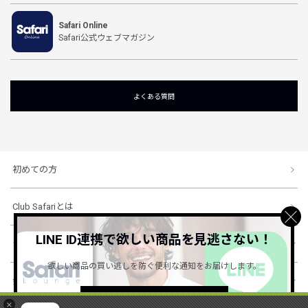
Safari Online
Safari公式ウェブマガジン
よくある質問
初めての方
Club Safariとは
LINE ID連携で欲しい商品を見逃さない！
ショッピングガイド
欲しい商品の買い逃しを防ぐ便利な通知をお届けします。
会社概要・規約
詳しくはこちら ＞
×