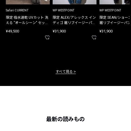
Safari CURRENT
WP WESTPOINT
WP WESTPOINT
限定 吸水速乾 UVカット 洗
限定 ALEX/アレックス イン
限定 SEAN/ショー
える "オールシーン" セット
ディゴ 裾リブイージーパン
裾リブイージーパン
アップ
ツ
¥49,500
¥31,900
¥31,900
すべて見る
最新の読みもの