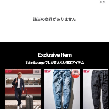
0 件
該当の商品がありません
Exclusive Item
Safari Loungeでしか買えない限定アイテム
NEW
NEW
NEW
限定
限定