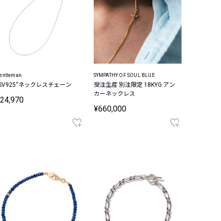
entleman
SYMPATHY OF SOUL BLUE
“SV925“ネックレスチェーン
受注生産 別注限定 18KYG アン
カーネックレス
24,970
¥660,000