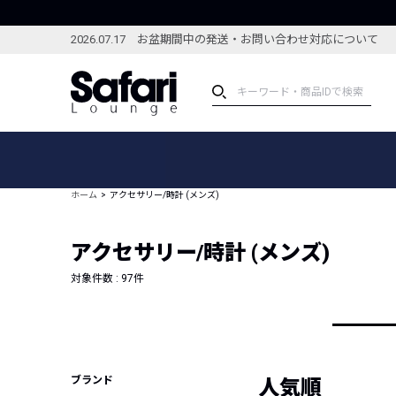
2026.07.17 お盆期間中の発送・お問い合わせ対応について
アイテム
スペシャル
カテゴリーから探す
スペシャルフィーチャ
ホーム
アクセサリー/時計 (メンズ)
ブランドから探す
特集記事
絞り込んで探す
アクセサリー/時計 (メンズ)
新着アイテム
コーディネート
編集部のおすすめアイテム
対象件数 :
97
件
編集部のおすすめコー
ランキング
雑誌・カタログ掲載アイテム
セール
ブランド
人気順