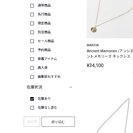
通常商品
先行商品
限定商品
別注商品
セール商品
MARIHA
予約商品
Ancient Memories /アンシ
ントメモリーズ ネックレス 
新着アイテム
リウス レクタングルチェー
¥34,100
45cm (ゴールドカラー)【シ
再入荷
バー925】
編集部おすすめ
在庫状況
在庫あり
在庫なし含む
クリア
絞り込む