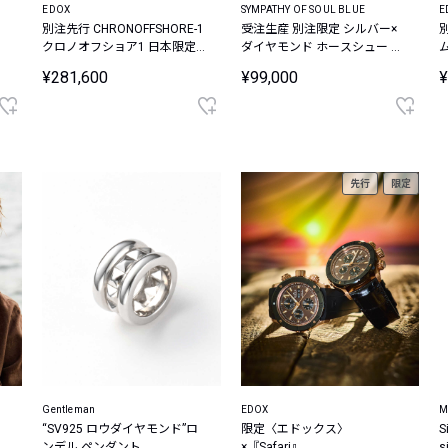
EDOX
SYMPATHY OF SOUL BLUE
E
別注先行 CHRONOFFSHORE-1
受注生産 別注限定 シルバー×
クロノオフショア1 日本限定
ダイヤモンド ホースシュー ク
アルカンターラベルト ウォッ
ラシックチェーンブレスレッ
¥281,600
¥99,000
¥
チ
ト
先行
限定
Gentleman
EDOX
M
“SV925 ロウダイヤモンド”ロ
限定〈エドックス〉
S
ンデル ペンダント
×『Safari』
s