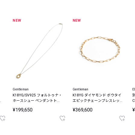
レコメンドアイテム
ピックアップアイテム
NEW
NEW
フォーカスブランド
セールおすすめアイテム
人気アイテム TOP 15
Gentleman
Gentleman
E
K18YG/SV925 フォルトゥナ・
K18YG ダイヤモンド ボウタイ
別
テ
ホースシュー ペンダントトッ
エピックチェーンブレスレッ
C
エ
プ
ト
L
¥199,650
¥369,600
¥