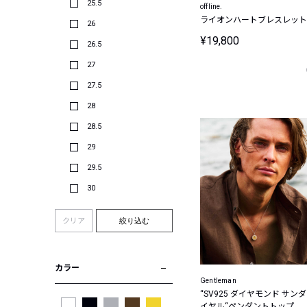
25.5
offline.
ライオンハートブレスレット
26
¥19,800
26.5
27
27.5
28
28.5
29
29.5
30
クリア
絞り込む
カラー
Gentleman
“SV925 ダイヤモンド サンダ
イヤル“ペンダントトップ