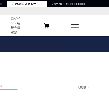
ン
Safari公式通販サイト
Safari BEST DELICIOUS
ログイ
ン・新
規会員
登録
ログイン・新規会員登録
お気に入りアイテム
ガイド
お気に入りブランド
お気に入り記事
最近チェックしたアイテム
格
人気順
ポリシー
関する法律