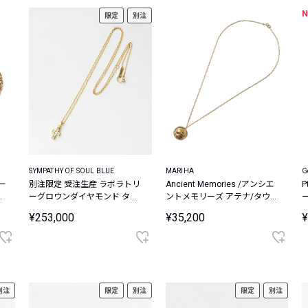
限定
別注
SYMPATHY OF SOUL BLUE
MARIHA
G
カー
別注限定 受注生産 ラボラトリ
Ancient Memories /アンシエ
ス
ーグロウンダイヤモンド タイ
ントメモリーズ アテナ/タウル
ニークロス ネックレス
ス レクタングルチェーン
¥253,000
¥35,200
¥
silver925ゴールドカラーネッ
クレス 45cm
別注
限定
別注
限定
別注