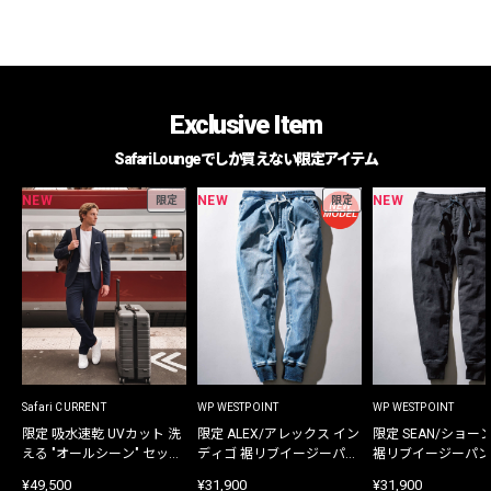
Exclusive Item
Safari Loungeでしか買えない限定アイテム
NEW
NEW
NEW
限定
限定
Safari CURRENT
WP WESTPOINT
WP WESTPOINT
限定 吸水速乾 UVカット 洗
限定 ALEX/アレックス イン
限定 SEAN/ショー
える "オールシーン" セット
ディゴ 裾リブイージーパン
裾リブイージーパン
アップ
ツ
¥49,500
¥31,900
¥31,900