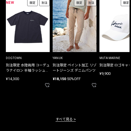
NEW
限定
別注
限定
別注
限定
DOGTOWN
YANUK
MUTA MARINE
別注限定 水陸両用 コーデュ
別注限定 ペイント加工 リゾ
別注限定 ロゴキャ
ラナイロン 半袖ラッシュガ
ートジーンズ デニムパンツ
¥9,900
ード
¥14,300
¥18,150
50%OFF
すべて見る