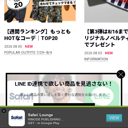
【週間ランキング】もっとも
【第3弾は8/16ま
HOTなコーデ｜TOP20
リジナルノベルテ
でプレゼント
NEW
2026.08.05
POPULAR OUTFITS 7/29~8/4
NEW
2026.08.03
INFORMATION
すべて見る
LINE ID連携で欲しい商品を見逃さない！
欲しい商品の買い逃しを防ぐ便利な通知をお届けします。
詳しくはこちら ＞
公式SNSアカウント
×
Safari Lounge
VIEW
HINODE PUBLISHING ..
GET - In Google Play