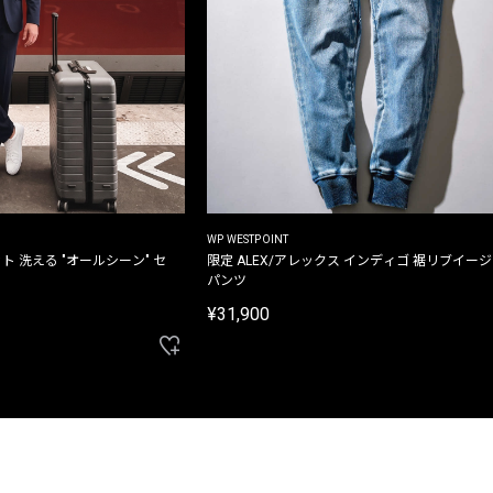
WP WESTPOINT
ト 洗える "オールシーン" セ
限定 ALEX/アレックス インディゴ 裾リブイー
パンツ
¥31,900