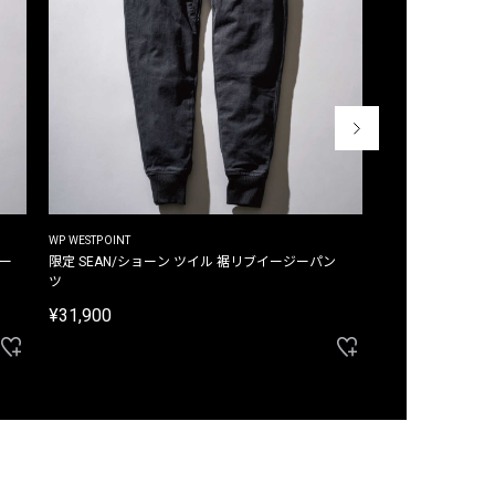
WP WESTPOINT
WP WESTPOINT
ジー
限定 SEAN/ショーン ツイル 裾リブイージーパン
限定 DAVID/デイヴィッド インデ
ツ
イージーパンツ
¥31,900
¥33,000