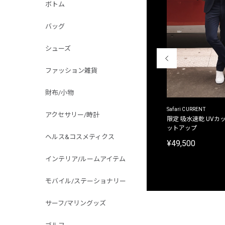
ボトム
バッグ
シューズ
ファッション雑貨
財布/小物
ACANTHUS
Safari CURRENT
アクセサリー/時計
別注限定 フード付き チェックシャツジャケット
限定 吸水速乾 UVカッ
ットアップ
¥31,900
ヘルス&コスメティクス
¥49,500
インテリア/ルームアイテム
モバイル/ステーショナリー
サーフ/マリングッズ