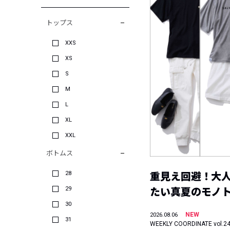
トップス
XXS
XS
S
M
L
XL
XXL
ボトムス
28
重見え回避！大
29
たい真夏のモノ
30
NEW
2026.08.06
31
WEEKLY COORDINATE vol.2