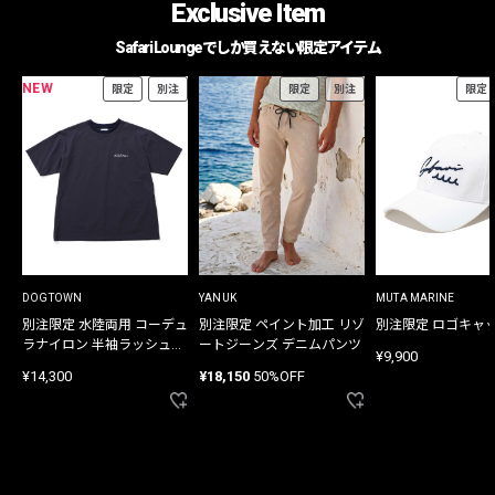
Exclusive Item
Safari Loungeでしか買えない限定アイテム
NEW
限定
別注
限定
別注
限定
DOGTOWN
YANUK
MUTA MARINE
別注限定 水陸両用 コーデュ
別注限定 ペイント加工 リゾ
別注限定 ロゴキャ
ラナイロン 半袖ラッシュガ
ートジーンズ デニムパンツ
¥9,900
ード
¥14,300
¥18,150
50%OFF