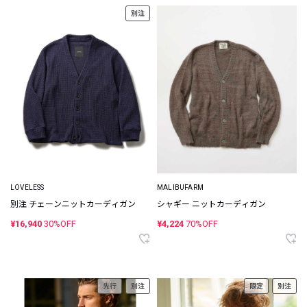
別注
LOVELESS
MALIBUFARM
別注 チェーンニットカーディガン
シャギー ニットカーディガン
¥16,940
30%OFF
¥4,224
70%OFF
先行
別注
限定
別注