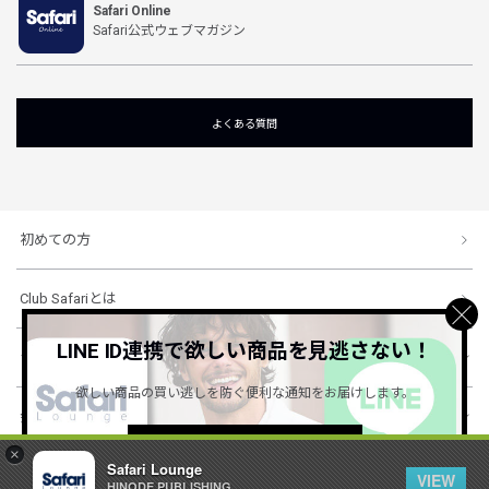
Safari Online
Safari公式ウェブマガジン
よくある質問
初めての方
Club Safariとは
LINE ID連携で欲しい商品を見逃さない！
ショッピングガイド
欲しい商品の買い逃しを防ぐ便利な通知をお届けします。
会社概要・規約
詳しくはこちら ＞
×
Safari Lounge
VIEW
HINODE PUBLISHING ..
© 1996-2026 HINODE PUBLISHING co., ltd. All Rights Reserved.