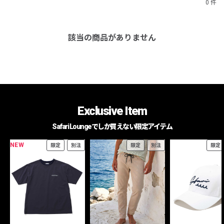
0 件
該当の商品がありません
Exclusive Item
Safari Loungeでしか買えない限定アイテム
NEW
限定
別注
限定
別注
限定