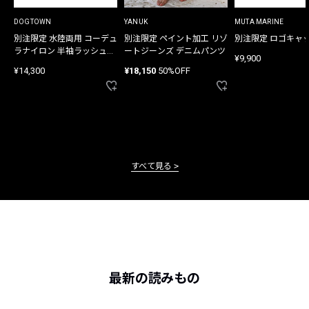
DOGTOWN
YANUK
MUTA MARINE
別注限定 水陸両用 コーデュ
別注限定 ペイント加工 リゾ
別注限定 ロゴキャ
ラナイロン 半袖ラッシュガ
ートジーンズ デニムパンツ
¥9,900
ード
¥14,300
¥18,150
50%OFF
すべて見る
最新の読みもの