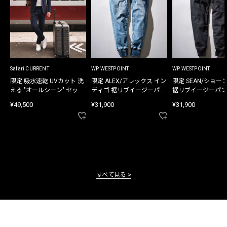
Safari CURRENT
WP WESTPOINT
WP WESTPOINT
限定 吸水速乾 UVカット 洗
限定 ALEX/アレックス イン
限定 SEAN/ショー
える "オールシーン" セット
ディゴ 裾リブイージーパン
裾リブイージーパン
アップ
ツ
¥49,500
¥31,900
¥31,900
すべて見る