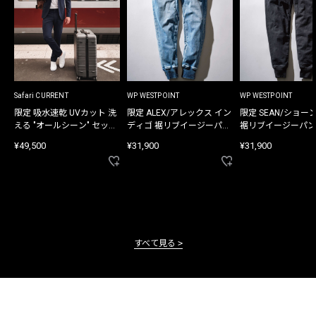
Safari CURRENT
WP WESTPOINT
WP WESTPOINT
限定 吸水速乾 UVカット 洗
限定 ALEX/アレックス イン
限定 SEAN/ショー
える "オールシーン" セット
ディゴ 裾リブイージーパン
裾リブイージーパン
アップ
ツ
¥49,500
¥31,900
¥31,900
すべて見る