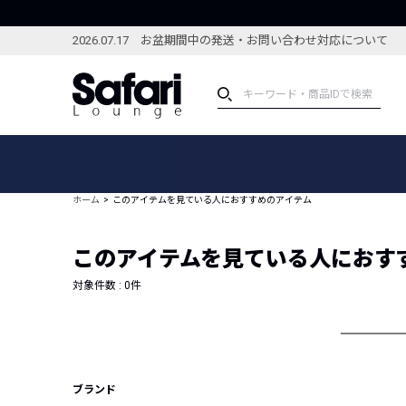
2026.07.17 お盆期間中の発送・お問い合わせ対応について
アイテム
スペシャル
カテゴリーから探す
スペシャルフィーチャ
ホーム
このアイテムを見ている人におすすめのアイテム
ブランドから探す
特集記事
絞り込んで探す
このアイテムを見ている人におす
新着アイテム
コーディネート
編集部のおすすめアイテム
対象件数 :
0
件
編集部のおすすめコー
ランキング
雑誌・カタログ掲載アイテム
セール
ブランド