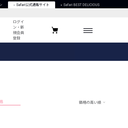
ン
Safari公式通販サイト
Safari BEST DELICIOUS
ログイ
ン・新
規会員
登録
ログイン・新規会員登録
お気に入りアイテム
ガイド
お気に入りブランド
お気に入り記事
最近チェックしたアイテム
格
価格の高い順
ポリシー
関する法律