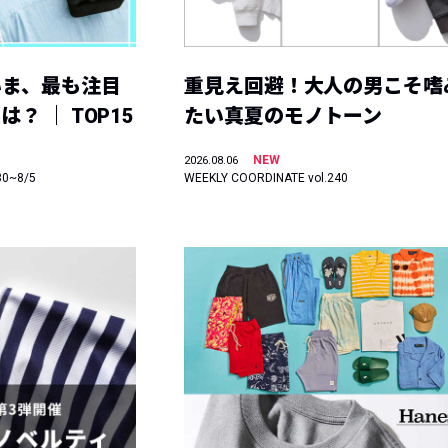
いま、最も注目
重見え回避！大人の男こそ嗜
？ ｜ TOP15
たい真夏のモノトーン
NEW
2026.08.06
30~8/5
WEEKLY COORDINATE vol.240