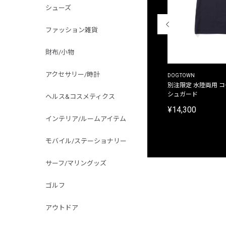
シューズ
ファッション雑貨
財布/小物
アクセサリー/時計
THE DUFFER OF ST.GEORGE
DOGTOWN
別注限定 ピグメントダイ バックプリント サーフ
別注限定 水陸両用 
プリントTシャツ
シュガード
ヘルス&コスメティクス
¥9,900
¥14,300
インテリア/ルームアイテム
モバイル/ステーショナリー
サーフ/マリングッズ
ゴルフ
アウトドア