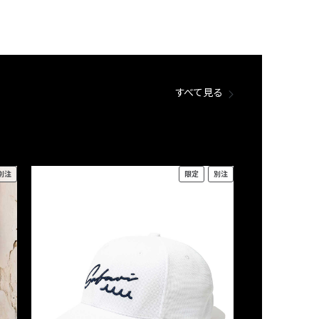
すべて見る
別注
限定
別注