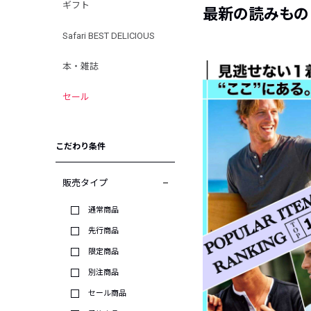
ギフト
最新の読みもの
Safari BEST DELICIOUS
本・雑誌
セール
こだわり条件
販売タイプ
通常商品
先行商品
限定商品
別注商品
セール商品