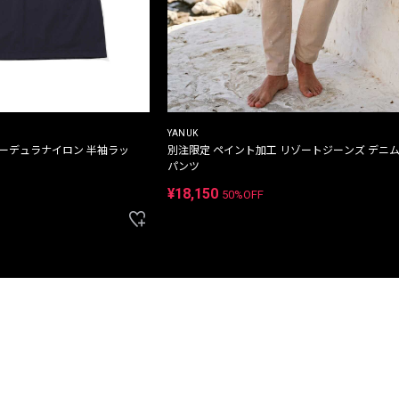
YANUK
コーデュラナイロン 半袖ラッ
別注限定 ペイント加工 リゾートジーンズ デニ
パンツ
¥18,150
50%OFF