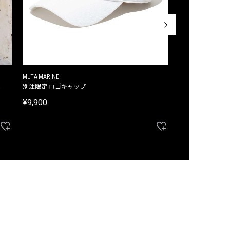
MUTA MARINE
CROSSLEY
ム
別注限定 ロゴキャップ
別注限定 ノースリ
¥9,900
¥8,580
40%OFF