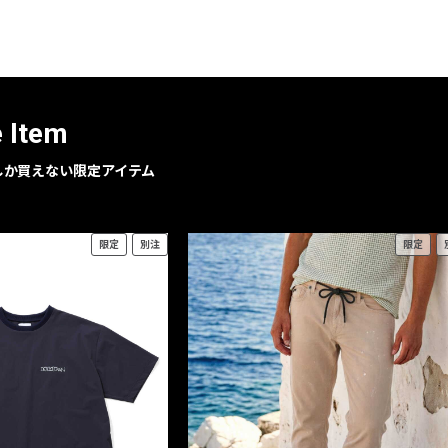
レコメンドアイテム
ピックアップアイテム
フォーカスブランド
セールおすすめアイテム
e Item
人気アイテム TOP 15
geでしか買えない限定アイテム
限定
別注
限定