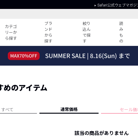
Safari公式ウェブマガジ
ブラ
絞り
読
カテゴ
ンド
込ん
み
リーか
から
で探
も
ら探す
探す
す
の
読みもの
ガイド
ー
すべての記事
ショッピング
2026年のイチオシTシャツ！
初めての方
“WP”のイージーパンツを徹底解説&コ
Club Safari
ーデ紹介
すめのアイテム
よくある質問
HOTなコーデ TOP20
会社概要
ディネート
新ブランドご紹介！
会員利用規約
通常価格
すべて
セール価
人気記事ランキング
プライバシー
バイヤーズ レコメンド
特定商取引に
今週の別注アイテム
該当の商品がありません
ウィークリーコーデ