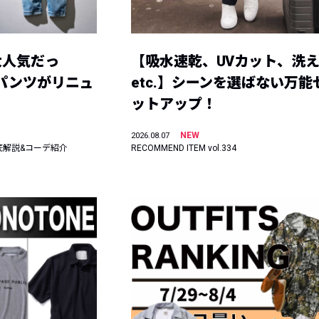
大人気だっ
【吸水速乾、UVカット、洗
ーパンツがリニュ
etc.】シーンを選ばない万能
ットアップ！
NEW
2026.08.07
底解説&コーデ紹介
RECOMMEND ITEM vol.334