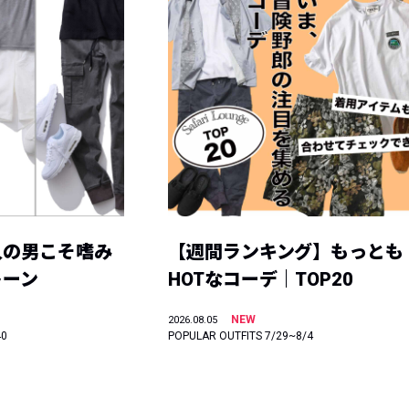
人の男こそ嗜み
【週間ランキング】もっとも
トーン
HOTなコーデ｜TOP20
NEW
2026.08.05
40
POPULAR OUTFITS 7/29~8/4