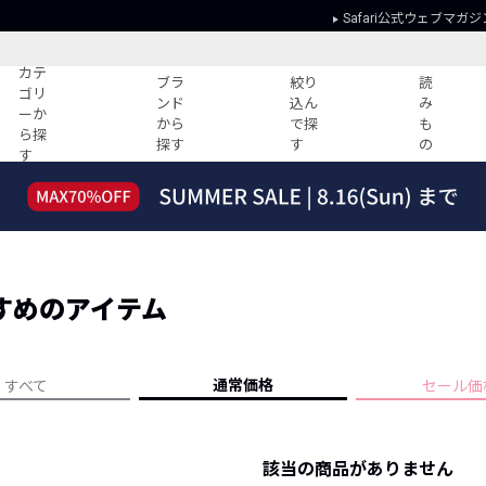
Safari公式ウェブマガジ
カテ
ブラ
絞り
読
ゴリ
ンド
込ん
み
ーか
から
で探
も
ら探
探す
す
の
す
読みもの
ガイド
ー
すべての記事
ショッピング
2026年のイチオシTシャツ！
初めての方
“WP”のイージーパンツを徹底解説&コ
Club Safari
ーデ紹介
すめのアイテム
よくある質問
HOTなコーデ TOP20
会社概要
ディネート
新ブランドご紹介！
会員利用規約
通常価格
すべて
セール価
人気記事ランキング
プライバシー
バイヤーズ レコメンド
特定商取引に
今週の別注アイテム
該当の商品がありません
ウィークリーコーデ