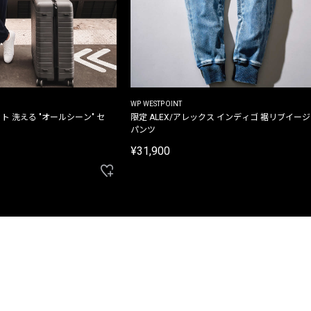
WP WESTPOINT
ト 洗える "オールシーン" セ
限定 ALEX/アレックス インディゴ 裾リブイー
パンツ
¥31,900