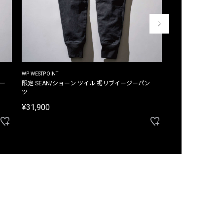
WP WESTPOINT
WP WESTPOINT
ジー
限定 SEAN/ショーン ツイル 裾リブイージーパン
限定 DAVID/デイヴィッド インデ
ツ
イージーパンツ
¥31,900
¥33,000