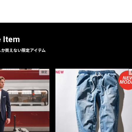
レコメンドアイテム
ピックアップアイテム
フォーカスブランド
セールおすすめアイテム
e Item
人気アイテム TOP 15
geでしか買えない限定アイテム
NEW
限定