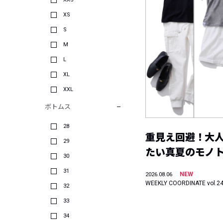
XS
S
M
L
XL
XXL
ボトムス
28
重見え回避！大
29
たい真夏のモノ
30
31
NEW
2026.08.06
WEEKLY COORDINATE vol.2
32
33
34