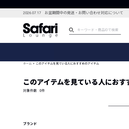
2026.07.17 お盆期間中の発送・お問い合わせ対応について
アイテム
スペシャル
カテゴリーから探す
スペシャルフィーチャ
ホーム
このアイテムを見ている人におすすめのアイテム
ブランドから探す
特集記事
絞り込んで探す
このアイテムを見ている人におす
新着アイテム
コーディネート
編集部のおすすめアイテム
対象件数 :
0
件
編集部のおすすめコー
ランキング
雑誌・カタログ掲載アイテム
セール
ブランド