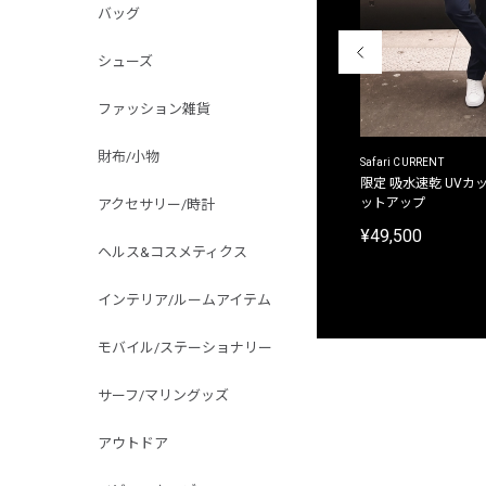
バッグ
シューズ
ファッション雑貨
財布/小物
ACANTHUS
Safari CURRENT
別注限定 フード付き チェックシャツジャケット
限定 吸水速乾 UVカッ
ットアップ
アクセサリー/時計
¥31,900
¥49,500
ヘルス&コスメティクス
インテリア/ルームアイテム
モバイル/ステーショナリー
サーフ/マリングッズ
アウトドア