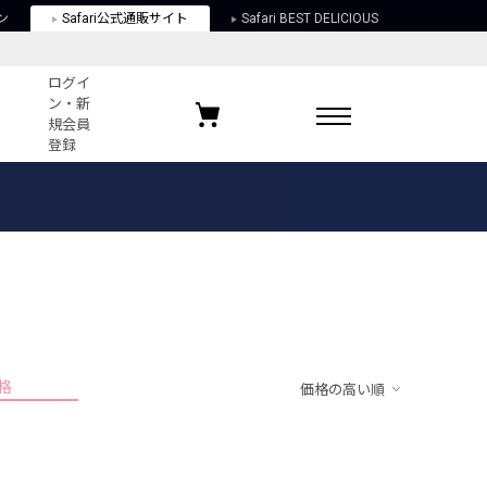
ン
Safari公式通販サイト
Safari BEST DELICIOUS
ログイ
ン・新
規会員
登録
ログイン・新規会員登録
お気に入りアイテム
ガイド
お気に入りブランド
お気に入り記事
最近チェックしたアイテム
格
価格の高い順
ポリシー
関する法律