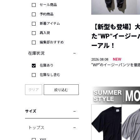
セール商品
予約商品
新着アイテム
【新型も登場】
再入荷
た”WP”イージ
編集部おすすめ
ーアル！
在庫状況
NEW
2026.08.08
“WP”のイージーパンツを徹
在庫あり
在庫なし含む
クリア
絞り込む
サイズ
トップス
XXS