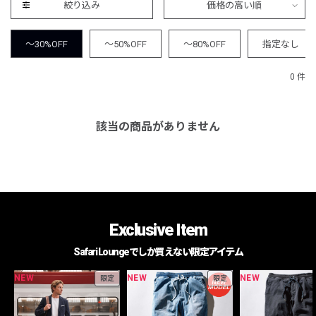
絞り込み
価格の高い順
～30%OFF
～50%OFF
～80%OFF
指定なし
0 件
該当の商品がありません
Exclusive Item
Safari Loungeでしか買えない限定アイテム
NEW
NEW
NEW
限定
限定