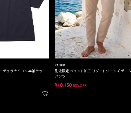
YANUK
コーデュラナイロン 半袖ラッ
別注限定 ペイント加工 リゾートジーンズ デニ
パンツ
¥18,150
50%OFF