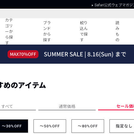
Safari公式ウェブマガジ
カテ
ブラ
絞り
読
ゴリ
ンド
込ん
み
ーか
から
で探
も
ら探
探す
す
の
す
読みもの
ガイド
ー
すべての記事
ショッピング
2026年のイチオシTシャツ！
初めての方
“WP”のイージーパンツを徹底解説&コ
Club Safari
ーデ紹介
すめのアイテム
よくある質問
HOTなコーデ TOP20
会社概要
ディネート
新ブランドご紹介！
会員利用規約
セール価
すべて
通常価格
人気記事ランキング
プライバシー
バイヤーズ レコメンド
特定商取引に
今週の別注アイテム
～30%OFF
～50%OFF
～80%OFF
指定なし
ウィークリーコーデ