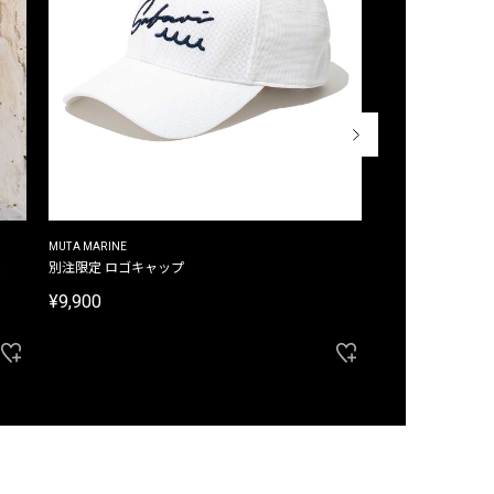
MUTA MARINE
CROSSLEY
ム
別注限定 ロゴキャップ
別注限定 ノースリ
¥9,900
¥8,580
40%OFF