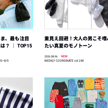
いま、最も注目
重見え回避！大人の男こそ嗜
？ ｜ TOP15
たい真夏のモノトーン
NEW
2026.08.06
30~8/5
WEEKLY COORDINATE vol.240