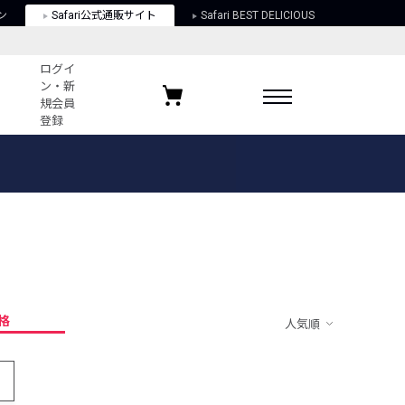
ン
Safari公式通販サイト
Safari BEST DELICIOUS
ログイ
ン・新
規会員
登録
ログイン・新規会員登録
お気に入りアイテム
ガイド
お気に入りブランド
お気に入り記事
最近チェックしたアイテム
格
人気順
ポリシー
関する法律