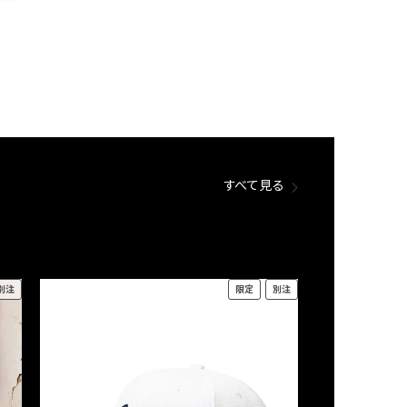
すべて見る
別注
限定
別注