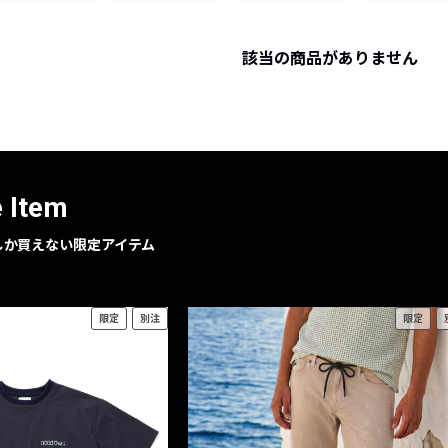
レコメンドアイテム
ピックアップアイテム
該当の商品がありません
フォーカスブランド
セールおすすめアイテム
人気アイテム TOP 15
e Item
geでしか買えない限定アイテム
限定
別注
限定