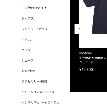
その他のカテゴリ
トップス
ジャケット/アウター
ボトム
バッグ
THE DUFFER OF ST.GEORGE
DOGTOWN
別注限定 ピグメントダイ バックプリント サーフ
別注限定 水陸両用 
シューズ
プリントTシャツ
シュガード
¥9,900
¥14,300
財布/小物
アクセサリー/時計
ヘルス&コスメティクス
インテリア/ルームアイテム