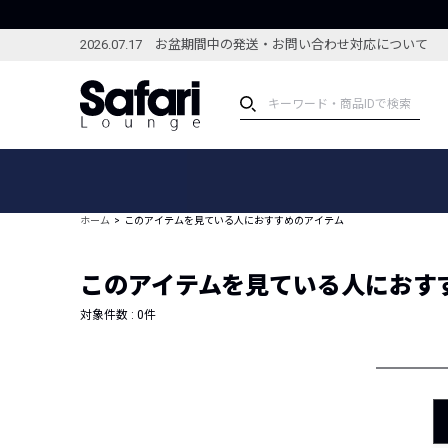
2026.07.17 お盆期間中の発送・お問い合わせ対応について
アイテム
スペシャル
カテゴリーから探す
スペシャルフィーチャ
ホーム
このアイテムを見ている人におすすめのアイテム
ブランドから探す
特集記事
絞り込んで探す
このアイテムを見ている人におす
新着アイテム
コーディネート
編集部のおすすめアイテム
対象件数 :
0
件
編集部のおすすめコー
ランキング
雑誌・カタログ掲載アイテム
セール