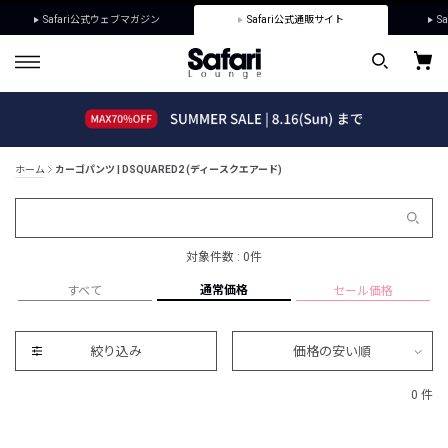
Safari公式ウェブマガジン
Safari公式通販サイト
Sa
ホーム
カーゴパンツ | DSQUARED2 (ディースクエアード)
対象件数 : 0件
通常価格
すべて
セール価格
絞り込み
価格の安い順
0 件