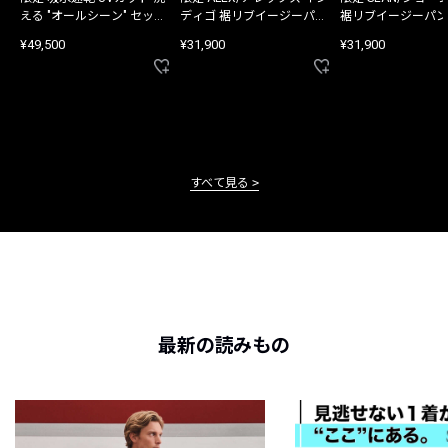
える "オールシーン" セット
ディゴ 裾リブイージーパン
裾リブイージーパン
アップ
ツ
¥49,500
¥31,900
¥31,900
すべて見る
最新の読みもの