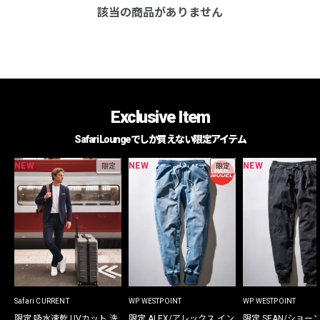
該当の商品がありません
Exclusive Item
Safari Loungeでしか買えない限定アイテム
NEW
NEW
NEW
限定
限定
Safari CURRENT
WP WESTPOINT
WP WESTPOINT
限定 吸水速乾 UVカット 洗
限定 ALEX/アレックス イン
限定 SEAN/ショー