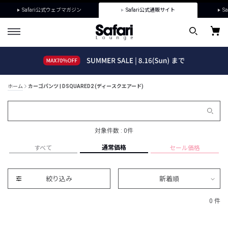
Safari公式ウェブマガジン
Safari公式通販サイト
Sa
ホーム
カーゴパンツ | DSQUARED2 (ディースクエアード)
対象件数 : 0件
通常価格
すべて
セール価格
絞り込み
新着順
0 件