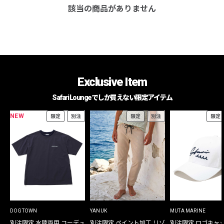
該当の商品がありません
Exclusive Item
Safari Loungeでしか買えない限定アイテム
NEW
限定
別注
限定
別注
限定
DOGTOWN
YANUK
MUTA MARINE
別注限定 水陸両用 コーデュ
別注限定 ペイント加工 リゾ
別注限定 ロゴキャ