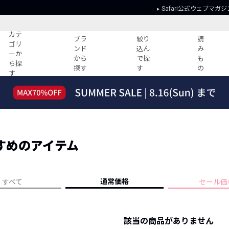
Safari公式ウェブマガジ
カテ
ブラ
絞り
読
ゴリ
ンド
込ん
み
ーか
から
で探
も
ら探
探す
す
の
す
読みもの
ガイド
ー
すべての記事
ショッピング
2026年のイチオシTシャツ！
初めての方
“WP”のイージーパンツを徹底解説&コ
Club Safari
ーデ紹介
すめのアイテム
よくある質問
HOTなコーデ TOP20
会社概要
ディネート
新ブランドご紹介！
会員利用規約
通常価格
すべて
セール価
人気記事ランキング
プライバシー
バイヤーズ レコメンド
特定商取引に
今週の別注アイテム
該当の商品がありません
ウィークリーコーデ