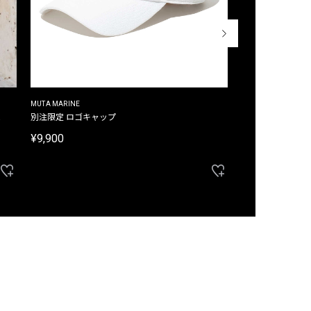
MUTA MARINE
CROSSLEY
ム
別注限定 ロゴキャップ
別注限定 ノースリ
¥9,900
¥8,580
40%OFF