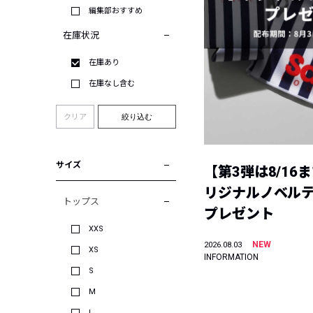
編集部おすすめ
在庫状況
在庫あり
在庫なし含む
クリア
絞り込む
サイズ
【第3弾は8/16
リジナルノベル
トップス
プレゼント
XXS
NEW
2026.08.03
XS
INFORMATION
S
M
L