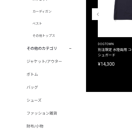
カーディガン
ベスト
その他トップス
THE DUFFER OF ST.GEORGE
DOGTOWN
その他のカテゴリ
別注限定 ピグメントダイ バックプリント サーフ
別注限定 水陸両用 
プリントTシャツ
シュガード
ジャケット/アウター
¥9,900
¥14,300
ボトム
バッグ
シューズ
ファッション雑貨
財布/小物