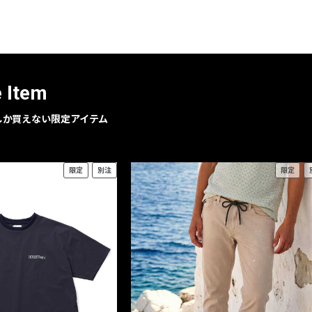
レコメンドアイテム
ピックアップアイテム
フォーカスブランド
セールおすすめアイテム
e Item
人気アイテム TOP 15
geでしか買えない限定アイテム
限定
別注
限定