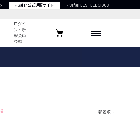
ン
Safari公式通販サイト
Safari BEST DELICIOUS
ログイ
ン・新
規会員
登録
ログイン・新規会員登録
お気に入りアイテム
ガイド
お気に入りブランド
お気に入り記事
最近チェックしたアイテム
格
新着順
ポリシー
関する法律