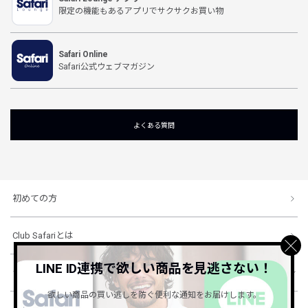
限定の機能もあるアプリでサクサクお買い物
Safari Online
Safari公式ウェブマガジン
よくある質問
初めての方
Club Safariとは
LINE ID連携で欲しい商品を見逃さない！
ショッピングガイド
欲しい商品の買い逃しを防ぐ便利な通知をお届けします。