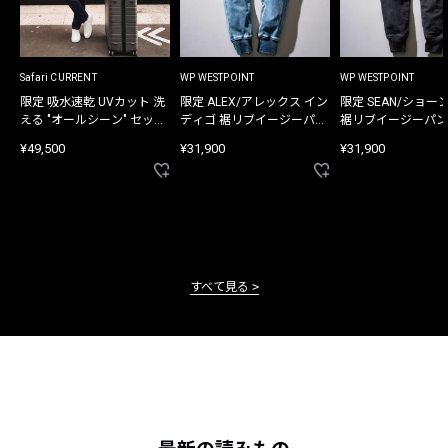
Safari CURRENT
WP WESTPOINT
WP WESTPOINT
限定 吸水速乾 UVカット 洗
限定 ALEX/アレックス イン
限定 SEAN/ショー
える "オールシーン" セット
ディゴ 裾リブイージーパン
裾リブイージーパン
アップ
ツ
¥49,500
¥31,900
¥31,900
すべて見る