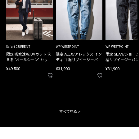
Safari CURRENT
WP WESTPOINT
WP WESTPOINT
限定 吸水速乾 UVカット 洗
限定 ALEX/アレックス イン
限定 SEAN/ショー
える "オールシーン" セット
ディゴ 裾リブイージーパン
裾リブイージーパン
アップ
ツ
¥49,500
¥31,900
¥31,900
すべて見る