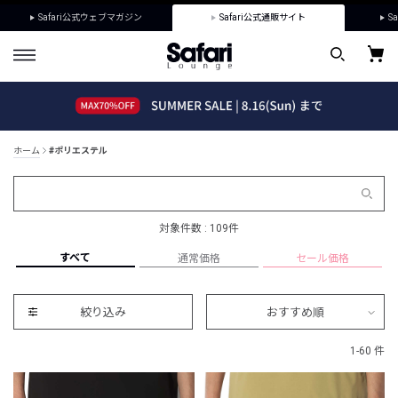
Safari公式ウェブマガジン
Safari公式通販サイト
Sa
ホーム
#ポリエステル
対象件数 : 109件
すべて
通常価格
セール価格
絞り込み
おすすめ順
1-60 件