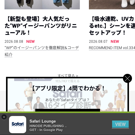
【新型も登場】大人気だっ
【吸水速乾、UV
た”WP”イージーパンツがリニ
るetc.】シーン
ューアル！
セットアップ！
NEW
NEW
2026.08.08
2026.08.07
“WP”のイージーパンツを徹底解説&コーデ
RECOMMEND ITEM vol.33
紹介
すべて見る
【アプリ限定】4問でわかる！
あなたの"Safariタイプ"は？
公式SNSアカウント
詳しくはこちら ＞
×
Safari Lounge
VIEW
HINODE PUBLISHING ..
GET - In Google Play