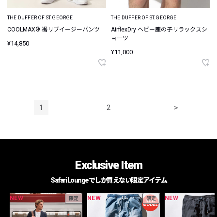
THE DUFFER OF ST.GEORGE
THE DUFFER OF ST.GEORGE
COOLMAX® 裾リブイージーパンツ
AirflexDry ヘビー鹿の子リラックスシ
ョーツ
¥14,850
¥11,000
1
2
>
Exclusive Item
Safari Loungeでしか買えない限定アイテム
NEW
NEW
NEW
限定
限定