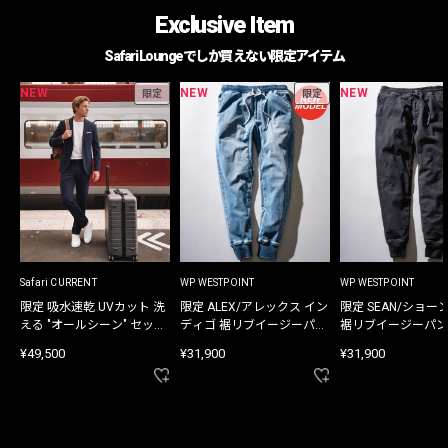
Exclusive Item
Safari Loungeでしか買えない限定アイテム
NEW
NEW
NEW
限定
限定
Safari CURRENT
WP WESTPOINT
WP WESTPOINT
限定 吸水速乾 UVカット 洗
限定 ALEX/アレックス イン
限定 SEAN/ショー
える "オールシーン" セット
ディゴ 裾リブイージーパン
裾リブイージーパン
アップ
ツ
¥49,500
¥31,900
¥31,900