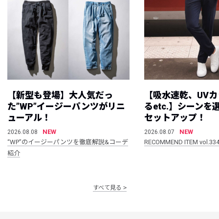
【新型も登場】大人気だっ
【吸水速乾、UV
た”WP”イージーパンツがリニ
るetc.】シーン
ューアル！
セットアップ！
NEW
NEW
2026.08.08
2026.08.07
“WP”のイージーパンツを徹底解説&コーデ
RECOMMEND ITEM vol.33
紹介
すべて見る