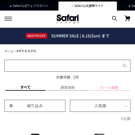
Safari公式ウェブマガジン
Safari公式通販サイト
Sa
ホーム
#ポリエステル
対象件数 : 2件
すべて
通常価格
セール価格
絞り込み
人気順
1-2 件