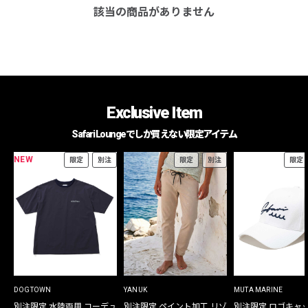
該当の商品がありません
Exclusive Item
Safari Loungeでしか買えない限定アイテム
NEW
限定
別注
限定
別注
限定
DOGTOWN
YANUK
MUTA MARINE
別注限定 水陸両用 コーデュ
別注限定 ペイント加工 リゾ
別注限定 ロゴキャ