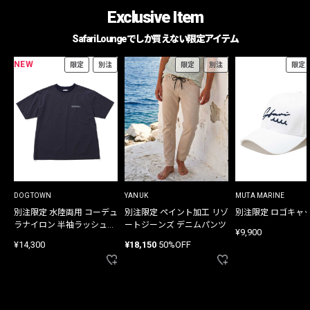
Exclusive Item
Safari Loungeでしか買えない限定アイテム
NEW
限定
別注
限定
別注
限定
DOGTOWN
YANUK
MUTA MARINE
別注限定 水陸両用 コーデュ
別注限定 ペイント加工 リゾ
別注限定 ロゴキャ
ラナイロン 半袖ラッシュガ
ートジーンズ デニムパンツ
¥9,900
ード
¥14,300
¥18,150
50%OFF