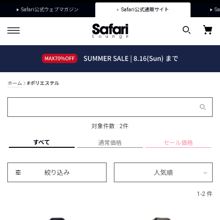
Safari公式ウェブマガジン
Safari公式通販サイト
Sa
ホーム
#ポリエステル
対象件数 : 2件
すべて
通常価格
セール価格
絞り込み
人気順
1-2 件