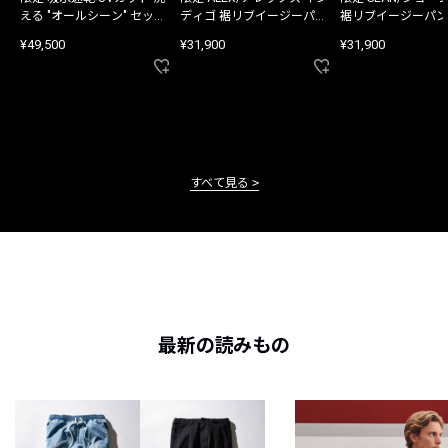
える "オールシーン" セット
ディゴ 裾リブイージーパン
裾リブイージーパン
アップ
ツ
¥49,500
¥31,900
¥31,900
すべて見る
最新の読みもの