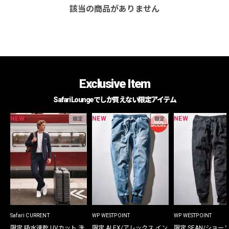
該当の商品がありません
Exclusive Item
Safari Loungeでしか買えない限定アイテム
NEW
NEW
NEW
限定
限定
Safari CURRENT
WP WESTPOINT
WP WESTPOINT
限定 吸水速乾 UVカット 洗
限定 ALEX/アレックス イン
限定 SEAN/ショー