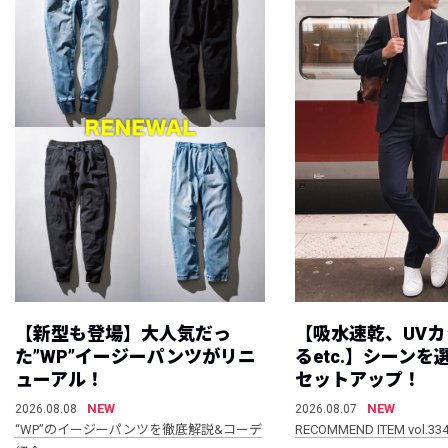
【新型も登場】大人気だっ
【吸水速乾、UV
た”WP”イージーパンツがリニ
るetc.】シーン
ューアル！
セットアップ！
NEW
NEW
2026.08.08
2026.08.07
“WP”のイージーパンツを徹底解説&コーデ
RECOMMEND ITEM vol.33