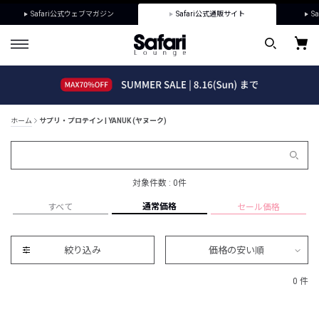
Safari公式ウェブマガジン
Safari公式通販サイト
Sa
ホーム
サプリ・プロテイン | YANUK (ヤヌーク)
対象件数 : 0件
通常価格
すべて
セール価格
絞り込み
価格の安い順
0 件