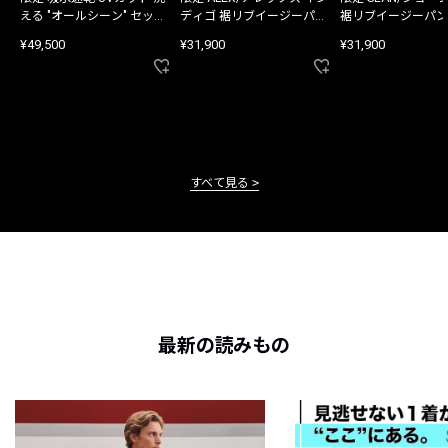
える "オールシーン" セット
ディゴ 裾リブイージーパン
裾リブイージーパン
アップ
ツ
¥49,500
¥31,900
¥31,900
すべて見る
最新の読みもの