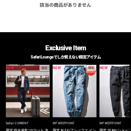
該当の商品がありません
Exclusive Item
Safari Loungeでしか買えない限定アイテム
NEW
NEW
NEW
限定
限定
Safari CURRENT
WP WESTPOINT
WP WESTPOINT
限定 吸水速乾 UVカット 洗
限定 ALEX/アレックス イン
限定 SEAN/ショー