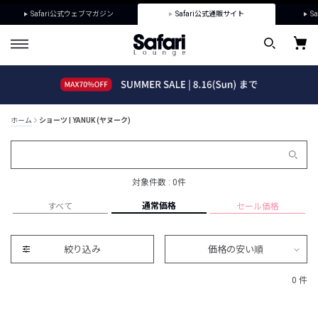
Safari公式ウェブマガジン
Safari公式通販サイト
Sa
ホーム
ショーツ | YANUK (ヤヌーク)
対象件数 : 0件
通常価格
すべて
セール価格
絞り込み
価格の安い順
0 件