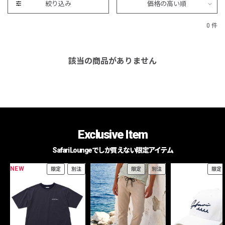
絞り込み
価格の高い順
0 件
該当の商品がありません
Exclusive Item
Safari Loungeでしか買えない限定アイテム
NEW
限定
別注
限定
別注
限定