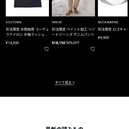
DOGTOWN
YANUK
MUTA MARINE
別注限定 水陸両用 コーデュ
別注限定 ペイント加工 リゾ
別注限定 ロゴキャ
ラナイロン 半袖ラッシュガ
ートジーンズ デニムパンツ
¥9,900
ード
¥14,300
¥18,150
50%OFF
すべて見る