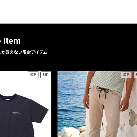
レコメンドアイテム
ピックアップアイテム
フォーカスブランド
セールおすすめアイテム
e Item
人気アイテム TOP 15
geでしか買えない限定アイテム
限定
別注
限定