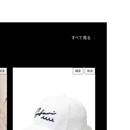
すべて見る
別注
限定
別注