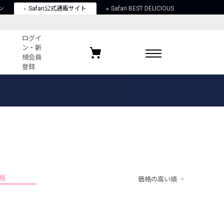
ン
Safari公式通販サイト
Safari BEST DELICIOUS
ログイ
ン・新
規会員
登録
ログイン・新規会員登録
お気に入りアイテム
ガイド
お気に入りブランド
お気に入り記事
最近チェックしたアイテム
格
価格の高い順
ポリシー
関する法律