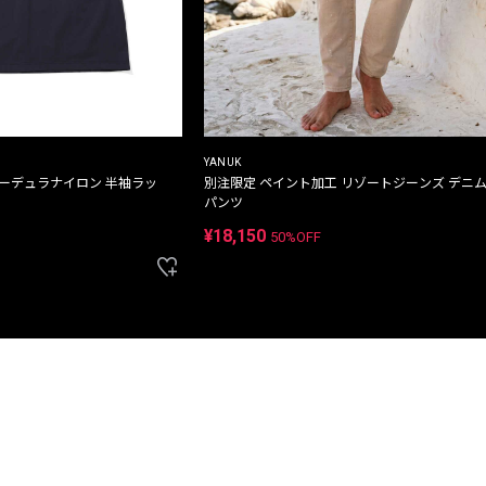
YANUK
コーデュラナイロン 半袖ラッ
別注限定 ペイント加工 リゾートジーンズ デニ
パンツ
¥18,150
50%OFF