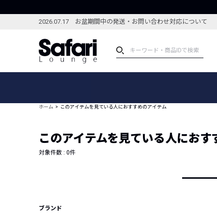
2026.07.17 お盆期間中の発送・お問い合わせ対応について
アイテム
スペシャル
カテゴリーから探す
スペシャルフィーチャ
ホーム
このアイテムを見ている人におすすめのアイテム
ブランドから探す
特集記事
絞り込んで探す
このアイテムを見ている人におす
新着アイテム
コーディネート
編集部のおすすめアイテム
対象件数 :
0
件
編集部のおすすめコー
ランキング
雑誌・カタログ掲載アイテム
セール
ブランド