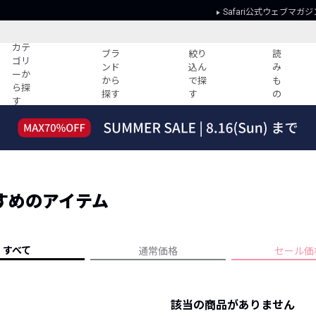
Safari公式ウェブマガジ
カテ
ブラ
絞り
読
ゴリ
ンド
込ん
み
ーか
から
で探
も
ら探
探す
す
の
す
読みもの
ガイド
ー
すべての記事
ショッピング
2026年のイチオシTシャツ！
初めての方
“WP”のイージーパンツを徹底解説&コ
Club Safari
ーデ紹介
すめのアイテム
よくある質問
HOTなコーデ TOP20
会社概要
ディネート
新ブランドご紹介！
会員利用規約
すべて
通常価格
セール価
人気記事ランキング
プライバシー
バイヤーズ レコメンド
特定商取引に
今週の別注アイテム
該当の商品がありません
ウィークリーコーデ