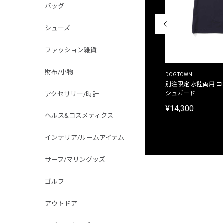
バッグ
シューズ
ファッション雑貨
財布/小物
THE DUFFER OF ST.GEORGE
DOGTOWN
別注限定 ピグメントダイ バックプリント サーフ
別注限定 水陸両用 
プリントTシャツ
シュガード
アクセサリー/時計
¥9,900
¥14,300
ヘルス&コスメティクス
インテリア/ルームアイテム
サーフ/マリングッズ
ゴルフ
アウトドア