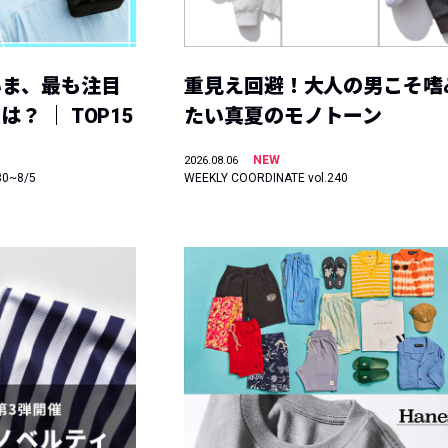
いま、最も注目
重見え回避！大人の男こそ嗜
？ ｜ TOP15
たい真夏のモノトーン
NEW
2026.08.06
30~8/5
WEEKLY COORDINATE vol.240