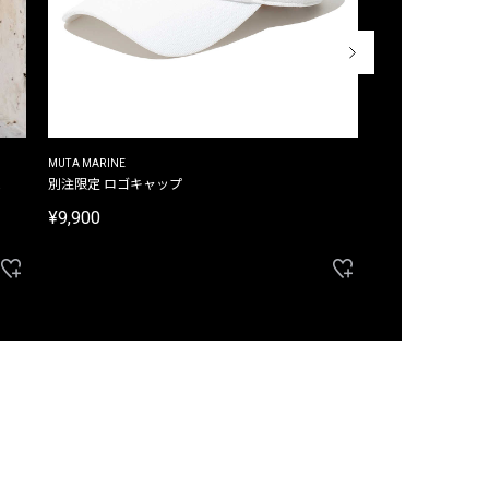
MUTA MARINE
CROSSLEY
ム
別注限定 ロゴキャップ
別注限定 ノースリ
¥9,900
¥8,580
40%OFF