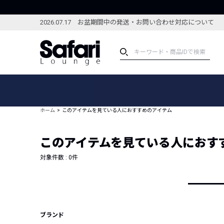
2026.07.17 お盆期間中の発送・お問い合わせ対応について
アイテム
スペシャル
カテゴリーから探す
スペシャルフィーチャ
ホーム
このアイテムを見ている人におすすめのアイテム
ブランドから探す
特集記事
絞り込んで探す
このアイテムを見ている人におす
新着アイテム
コーディネート
編集部のおすすめアイテム
対象件数 :
0
件
編集部のおすすめコー
ランキング
雑誌・カタログ掲載アイテム
セール
ブランド