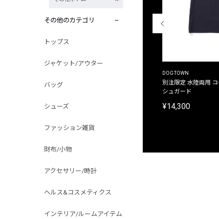
その他のカテゴリ
トップス
ジャケット/アウター
THE DUFFER OF ST.GEORGE
DOGTOWN
別注限定 ピグメントダイ バックプリント サーフ
別注限定 水陸両用 
バッグ
プリントTシャツ
シュガード
¥9,900
¥14,300
シューズ
ファッション雑貨
財布/小物
アクセサリー/時計
ヘルス&コスメティクス
インテリア/ルームアイテム