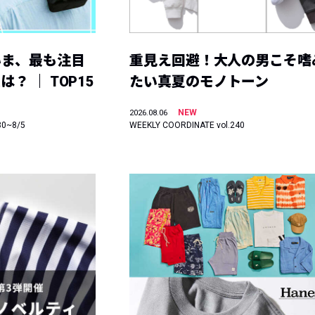
いま、最も注目
重見え回避！大人の男こそ嗜
？ ｜ TOP15
たい真夏のモノトーン
NEW
2026.08.06
30~8/5
WEEKLY COORDINATE vol.240