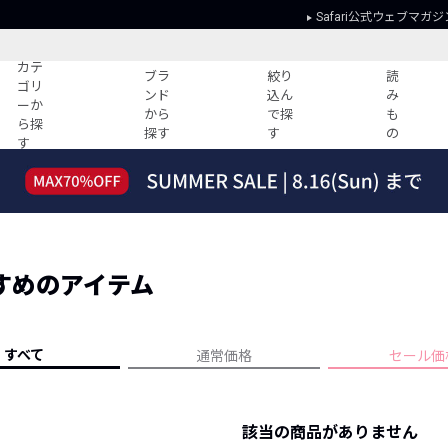
Safari公式ウェブマガジ
カテ
ブラ
絞り
読
ゴリ
ンド
込ん
み
ーか
から
で探
も
ら探
探す
す
の
す
読みもの
ガイド
ー
すべての記事
ショッピング
2026年のイチオシTシャツ！
初めての方
“WP”のイージーパンツを徹底解説&コ
Club Safari
ーデ紹介
すめのアイテム
よくある質問
HOTなコーデ TOP20
会社概要
ディネート
新ブランドご紹介！
会員利用規約
すべて
通常価格
セール価
人気記事ランキング
プライバシー
バイヤーズ レコメンド
特定商取引に
今週の別注アイテム
該当の商品がありません
ウィークリーコーデ