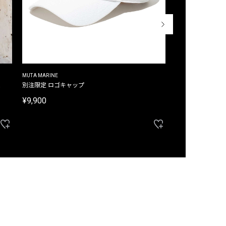
MUTA MARINE
CROSSLEY
ム
別注限定 ロゴキャップ
別注限定 ノースリ
¥9,900
¥8,580
40%OFF