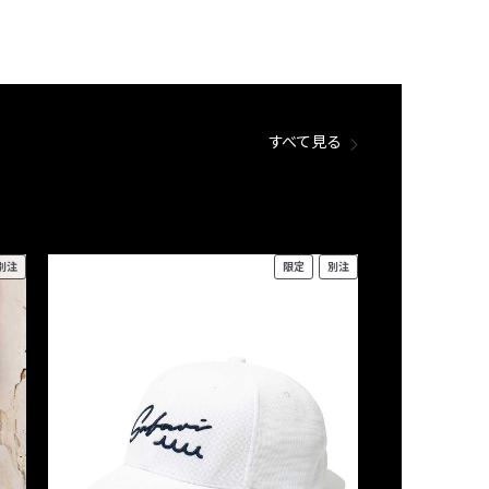
すべて見る
別注
限定
別注