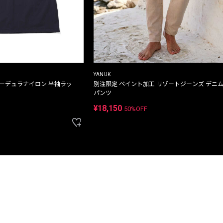
YANUK
コーデュラナイロン 半袖ラッ
別注限定 ペイント加工 リゾートジーンズ デニ
パンツ
¥18,150
50%OFF