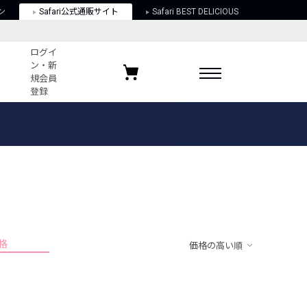
ン
Safari公式通販サイト
Safari BEST DELICIOUS
ログイ
ン・新
規会員
登録
ログイン・新規会員登録
お気に入りアイテム
ガイド
お気に入りブランド
お気に入り記事
最近チェックしたアイテム
格
価格の高い順
ポリシー
関する法律