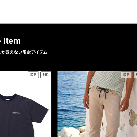
レコメンドアイテム
ピックアップアイテム
フォーカスブランド
セールおすすめアイテム
e Item
人気アイテム TOP 15
geでしか買えない限定アイテム
限定
別注
限定