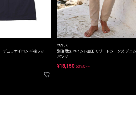
YANUK
コーデュラナイロン 半袖ラッ
別注限定 ペイント加工 リゾートジーンズ デニ
パンツ
¥18,150
50%OFF