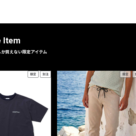
レコメンドアイテム
ピックアップアイテム
フォーカスブランド
セールおすすめアイテム
e Item
人気アイテム TOP 15
geでしか買えない限定アイテム
限定
別注
限定