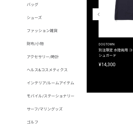
バッグ
シューズ
ファッション雑貨
財布/小物
THE DUFFER OF ST.GEORGE
DOGTOWN
別注限定 ピグメントダイ バックプリント サーフ
別注限定 水陸両用 
プリントTシャツ
シュガード
アクセサリー/時計
¥9,900
¥14,300
ヘルス&コスメティクス
インテリア/ルームアイテム
モバイル/ステーショナリー
サーフ/マリングッズ
ゴルフ