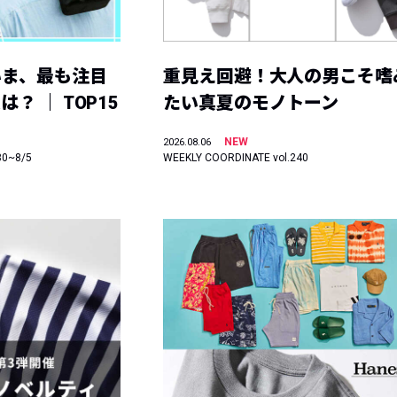
いま、最も注目
重見え回避！大人の男こそ嗜
？ ｜ TOP15
たい真夏のモノトーン
NEW
2026.08.06
30~8/5
WEEKLY COORDINATE vol.240