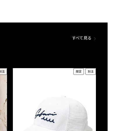
すべて見る
別注
限定
別注