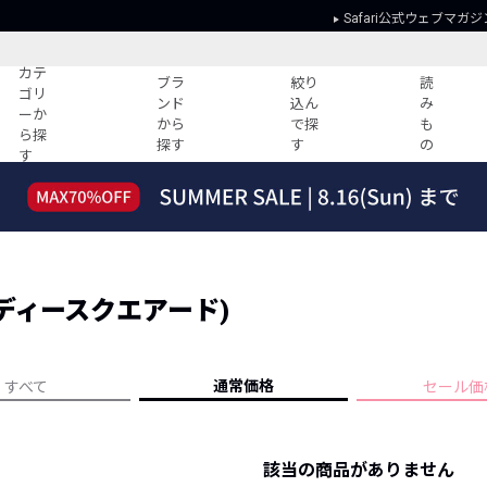
Safari公式ウェブマガジ
カテ
ブラ
絞り
読
ゴリ
ンド
込ん
み
ーか
から
で探
も
ら探
探す
す
の
す
読みもの
ガイド
ー
すべての記事
ショッピング
2026年のイチオシTシャツ！
初めての方
“WP”のイージーパンツを徹底解説&コ
Club Safari
ーデ紹介
 (ディースクエアード)
よくある質問
HOTなコーデ TOP20
会社概要
ディネート
新ブランドご紹介！
会員利用規約
通常価格
すべて
セール価
人気記事ランキング
プライバシー
バイヤーズ レコメンド
特定商取引に
今週の別注アイテム
該当の商品がありません
ウィークリーコーデ