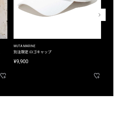
MUTA MARINE
CROSSLEY
ム
別注限定 ロゴキャップ
別注限定 ノースリ
¥9,900
¥8,580
40%OFF