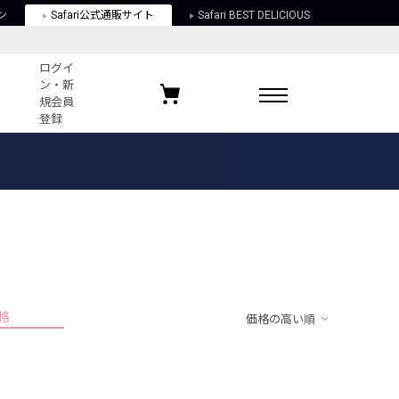
ン
Safari公式通販サイト
Safari BEST DELICIOUS
ログイ
ン・新
規会員
登録
ログイン・新規会員登録
お気に入りアイテム
ガイド
お気に入りブランド
お気に入り記事
最近チェックしたアイテム
格
価格の高い順
ポリシー
関する法律