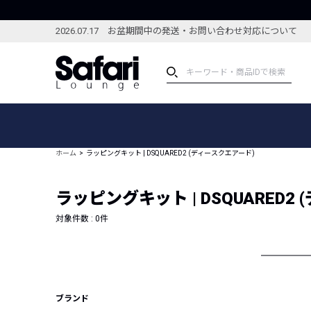
2026.07.17 お盆期間中の発送・お問い合わせ対応について
アイテム
スペシャル
カテゴリーから探す
スペシャルフィーチャ
ホーム
ラッピングキット | DSQUARED2 (ディースクエアード)
ブランドから探す
特集記事
絞り込んで探す
ラッピングキット | DSQUARED2
新着アイテム
コーディネート
編集部のおすすめアイテム
対象件数 :
0
件
編集部のおすすめコー
ランキング
雑誌・カタログ掲載アイテム
セール
ブランド