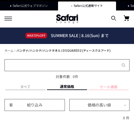
Safari公式ウェブマガジン
Safari公式通販サイト
Sa
ホーム
バンダナ/ハンカチ/ハンドタオル | DSQUARED2 (ディースクエアード)
対象件数 : 0件
通常価格
すべて
セール価格
絞り込み
価格の高い順
0 件