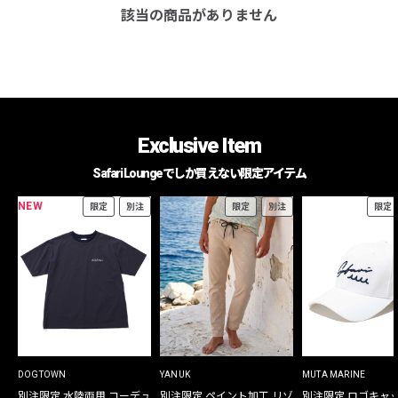
該当の商品がありません
Exclusive Item
Safari Loungeでしか買えない限定アイテム
NEW
限定
別注
限定
別注
限定
DOGTOWN
YANUK
MUTA MARINE
別注限定 水陸両用 コーデュ
別注限定 ペイント加工 リゾ
別注限定 ロゴキャ