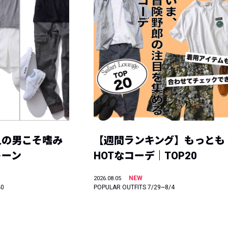
人の男こそ嗜み
【週間ランキング】もっとも
トーン
HOTなコーデ｜TOP20
NEW
2026.08.05
40
POPULAR OUTFITS 7/29~8/4