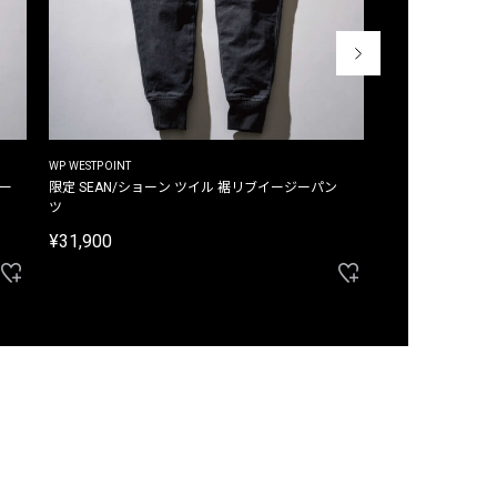
WP WESTPOINT
WP WESTPOINT
ジー
限定 SEAN/ショーン ツイル 裾リブイージーパン
限定 DAVID/デイヴィッド インデ
ツ
イージーパンツ
¥31,900
¥33,000