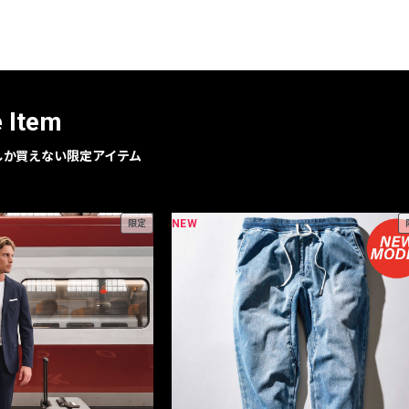
レコメンドアイテム
ピックアップアイテム
フォーカスブランド
セールおすすめアイテム
e Item
人気アイテム TOP 15
geでしか買えない限定アイテム
NEW
限定