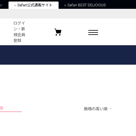
ン
Safari公式通販サイト
Safari BEST DELICIOUS
ログイ
ン・新
規会員
登録
ログイン・新規会員登録
お気に入りアイテム
ガイド
お気に入りブランド
お気に入り記事
最近チェックしたアイテム
格
価格の高い順
ポリシー
関する法律