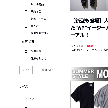
セール商品
予約商品
新着アイテム
【新型も登場】
再入荷
た”WP”イージ
編集部おすすめ
ーアル！
在庫状況
NEW
2026.08.08
“WP”のイージーパンツを徹
在庫あり
在庫なし含む
クリア
絞り込む
サイズ
トップス