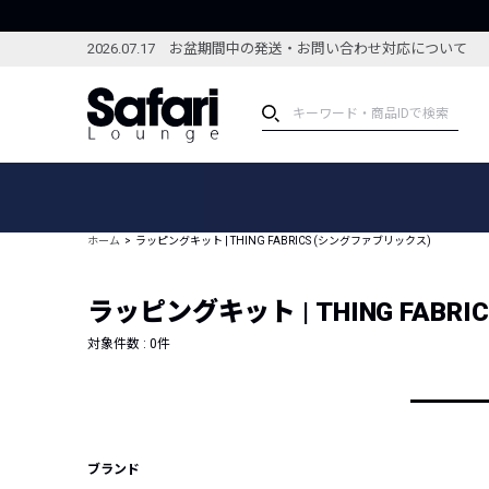
2026.07.17 お盆期間中の発送・お問い合わせ対応について
アイテム
スペシャル
カテゴリーから探す
スペシャルフィーチャ
ホーム
ラッピングキット | THING FABRICS (シングファブリックス)
ブランドから探す
特集記事
絞り込んで探す
ラッピングキット | THING FABR
新着アイテム
コーディネート
編集部のおすすめアイテム
対象件数 :
0
件
編集部のおすすめコー
ランキング
雑誌・カタログ掲載アイテム
セール
ブランド