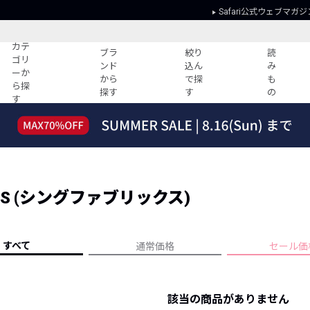
Safari公式ウェブマガジ
カテ
ブラ
絞り
読
ゴリ
ンド
込ん
み
ーか
から
で探
も
ら探
探す
す
の
す
読みもの
ガイド
ー
すべての記事
ショッピング
2026年のイチオシTシャツ！
初めての方
“WP”のイージーパンツを徹底解説&コ
Club Safari
ーデ紹介
ICS (シングファブリックス)
よくある質問
HOTなコーデ TOP20
会社概要
ディネート
新ブランドご紹介！
会員利用規約
すべて
通常価格
セール価
人気記事ランキング
プライバシー
バイヤーズ レコメンド
特定商取引に
今週の別注アイテム
該当の商品がありません
ウィークリーコーデ