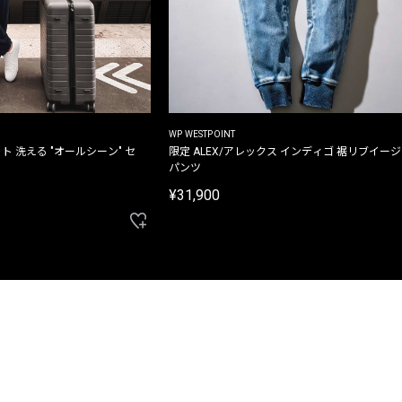
WP WESTPOINT
ト 洗える "オールシーン" セ
限定 ALEX/アレックス インディゴ 裾リブイー
パンツ
¥31,900