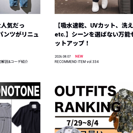
大人気だっ
【吸水速乾、UVカット、洗
ーパンツがリニュ
etc.】シーンを選ばない万能
ットアップ！
NEW
2026.08.07
底解説&コーデ紹介
RECOMMEND ITEM vol.334