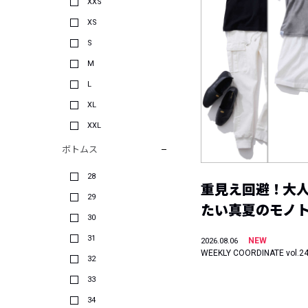
XXS
XS
S
M
L
XL
XXL
ボトムス
28
重見え回避！大
29
たい真夏のモノ
30
31
NEW
2026.08.06
WEEKLY COORDINATE vol.2
32
33
34