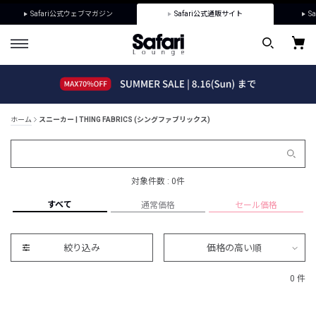
Safari公式ウェブマガジン
Safari公式通販サイト
Sa
ホーム
スニーカー | THING FABRICS (シングファブリックス)
対象件数 : 0件
すべて
通常価格
セール価格
絞り込み
価格の高い順
0 件