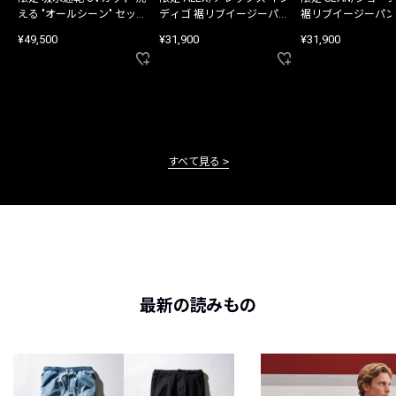
える "オールシーン" セット
ディゴ 裾リブイージーパン
裾リブイージーパン
アップ
ツ
¥49,500
¥31,900
¥31,900
すべて見る
最新の読みもの