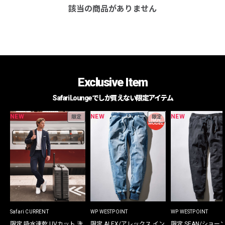
該当の商品がありません
Exclusive Item
Safari Loungeでしか買えない限定アイテム
NEW
NEW
NEW
限定
限定
Safari CURRENT
WP WESTPOINT
WP WESTPOINT
限定 吸水速乾 UVカット 洗
限定 ALEX/アレックス イン
限定 SEAN/ショー