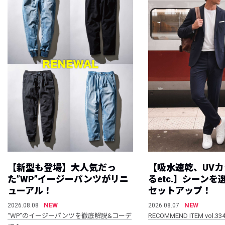
【新型も登場】大人気だっ
【吸水速乾、UV
た”WP”イージーパンツがリニ
るetc.】シーン
ューアル！
セットアップ！
NEW
NEW
2026.08.08
2026.08.07
“WP”のイージーパンツを徹底解説&コーデ
RECOMMEND ITEM vol.33