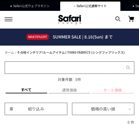
Safari公式ウェブマガジン
Safari公式通販サイト
Sa
ホーム
その他インテリア/ルームアイテム | THING FABRICS (シングファブリックス)
対象件数 : 0件
すべて
通常価格
セール価格
絞り込み
価格の高い順
0 件