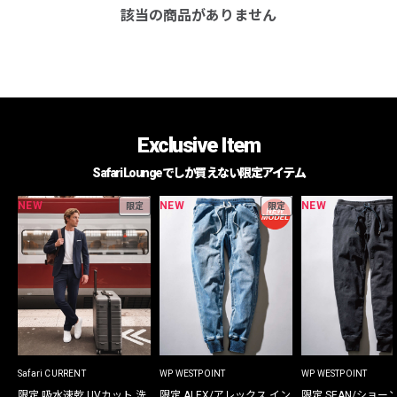
該当の商品がありません
Exclusive Item
Safari Loungeでしか買えない限定アイテム
NEW
NEW
NEW
限定
限定
Safari CURRENT
WP WESTPOINT
WP WESTPOINT
限定 吸水速乾 UVカット 洗
限定 ALEX/アレックス イン
限定 SEAN/ショー