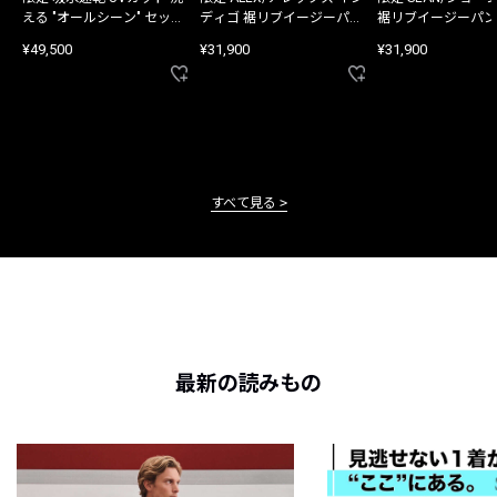
える "オールシーン" セット
ディゴ 裾リブイージーパン
裾リブイージーパン
アップ
ツ
¥49,500
¥31,900
¥31,900
すべて見る
最新の読みもの