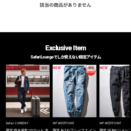
該当の商品がありません
Exclusive Item
Safari Loungeでしか買えない限定アイテム
NEW
NEW
NEW
限定
限定
Safari CURRENT
WP WESTPOINT
WP WESTPOINT
限定 吸水速乾 UVカット 洗
限定 ALEX/アレックス イン
限定 SEAN/ショー