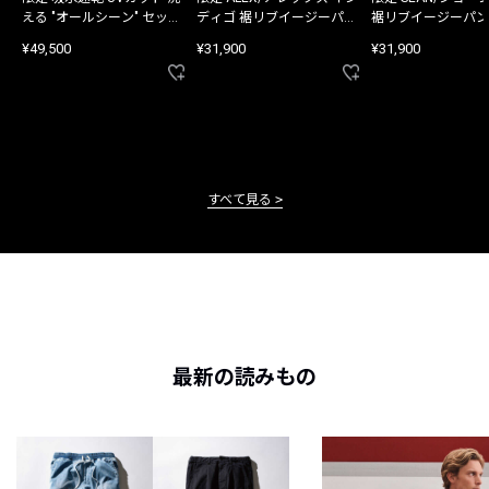
える "オールシーン" セット
ディゴ 裾リブイージーパン
裾リブイージーパン
アップ
ツ
¥49,500
¥31,900
¥31,900
すべて見る
最新の読みもの