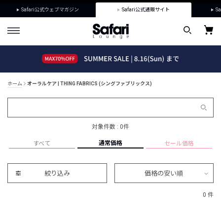
Safari公式ウェブマガジン
Safari公式通販サイト
Sa
ホーム
オーラルケア | THING FABRICS (シングファブリックス)
対象件数 : 0件
通常価格
すべて
セール価格
絞り込み
価格の安い順
0 件