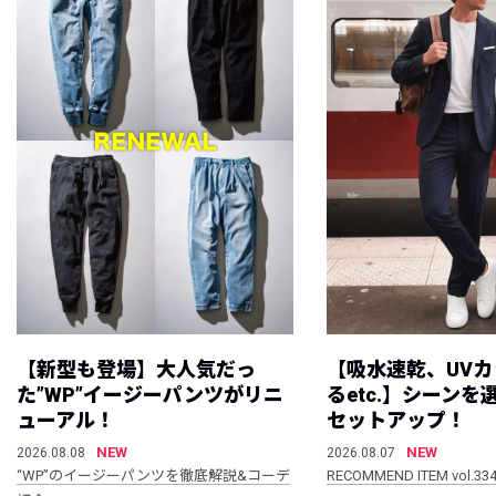
【新型も登場】大人気だっ
【吸水速乾、UV
た”WP”イージーパンツがリニ
るetc.】シーン
ューアル！
セットアップ！
NEW
NEW
2026.08.08
2026.08.07
“WP”のイージーパンツを徹底解説&コーデ
RECOMMEND ITEM vol.33