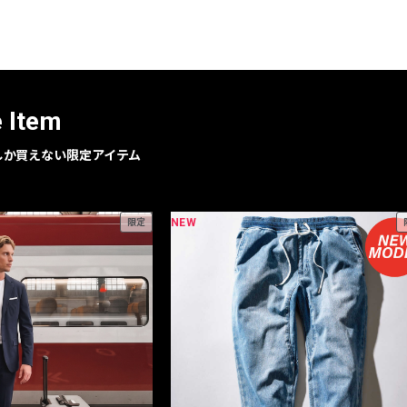
レコメンドアイテム
ピックアップアイテム
フォーカスブランド
セールおすすめアイテム
e Item
人気アイテム TOP 15
geでしか買えない限定アイテム
NEW
限定