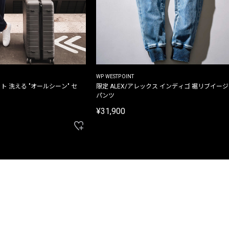
WP WESTPOINT
ト 洗える "オールシーン" セ
限定 ALEX/アレックス インディゴ 裾リブイー
パンツ
¥31,900