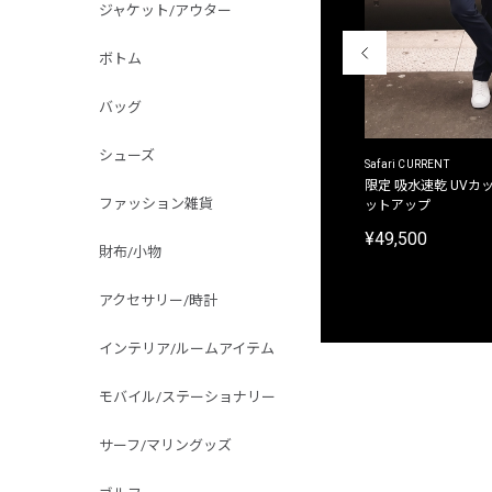
ジャケット/アウター
ボトム
バッグ
シューズ
ACANTHUS
Safari CURRENT
別注限定 フード付き チェックシャツジャケット
限定 吸水速乾 UVカッ
ファッション雑貨
ットアップ
¥31,900
¥49,500
財布/小物
アクセサリー/時計
インテリア/ルームアイテム
モバイル/ステーショナリー
サーフ/マリングッズ