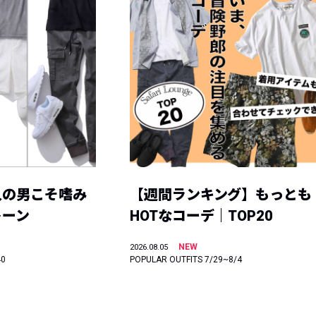
人の男こそ嗜み
【週間ランキング】もっとも
トーン
HOTなコーデ｜TOP20
NEW
2026.08.05
40
POPULAR OUTFITS 7/29~8/4