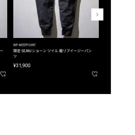
WP WESTPOINT
WP WESTPOINT
ジー
限定 SEAN/ショーン ツイル 裾リブイージーパン
限定 DAVID/デイヴィッド インデ
ツ
イージーパンツ
¥31,900
¥33,000