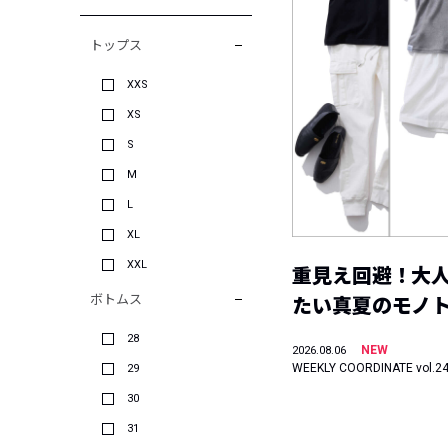
トップス
XXS
XS
S
M
L
XL
XXL
重見え回避！大
ボトムス
たい真夏のモノ
28
NEW
2026.08.06
WEEKLY COORDINATE vol.2
29
30
31