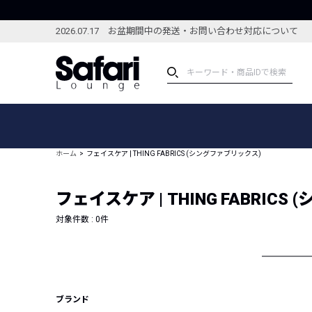
2026.07.17 お盆期間中の発送・お問い合わせ対応について
アイテム
スペシャル
カテゴリーから探す
スペシャルフィーチャ
ホーム
フェイスケア | THING FABRICS (シングファブリックス)
ブランドから探す
特集記事
絞り込んで探す
フェイスケア | THING FABRIC
新着アイテム
コーディネート
編集部のおすすめアイテム
対象件数 :
0
件
編集部のおすすめコー
ランキング
雑誌・カタログ掲載アイテム
セール
ブランド