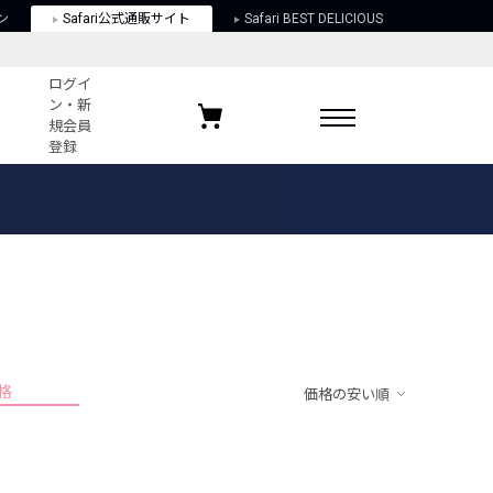
ン
Safari公式通販サイト
Safari BEST DELICIOUS
ログイ
ン・新
規会員
登録
ログイン・新規会員登録
お気に入りアイテム
ガイド
お気に入りブランド
お気に入り記事
最近チェックしたアイテム
格
価格の安い順
ポリシー
関する法律