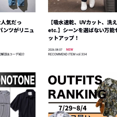
大人気だっ
【吸水速乾、UVカット、洗
ーパンツがリニュ
etc.】シーンを選ばない万能
ットアップ！
NEW
2026.08.07
底解説&コーデ紹介
RECOMMEND ITEM vol.334