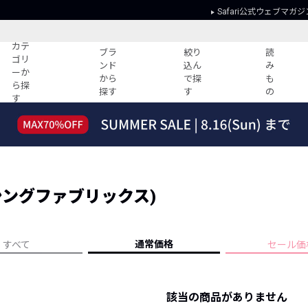
Safari公式ウェブマガジ
カテ
ブラ
絞り
読
ゴリ
ンド
込ん
み
ーか
から
で探
も
ら探
探す
す
の
す
読みもの
ガイド
ー
すべての記事
ショッピング
2026年のイチオシTシャツ！
初めての方
“WP”のイージーパンツを徹底解説&コ
Club Safari
ーデ紹介
S (シングファブリックス)
よくある質問
HOTなコーデ TOP20
会社概要
ディネート
新ブランドご紹介！
会員利用規約
通常価格
すべて
セール価
人気記事ランキング
プライバシー
バイヤーズ レコメンド
特定商取引に
今週の別注アイテム
該当の商品がありません
ウィークリーコーデ