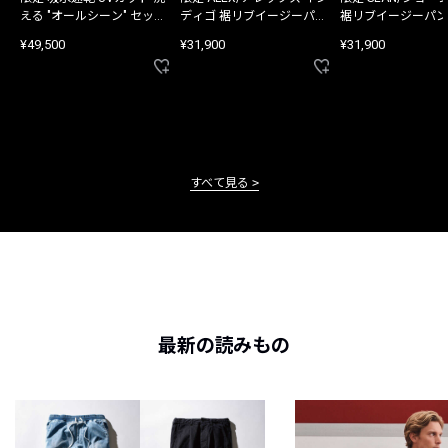
える "オールシーン" セット
ディゴ 裾リブイージーパン
裾リブイージーパン
アップ
ツ
¥49,500
¥31,900
¥31,900
すべて見る
最新の読みもの