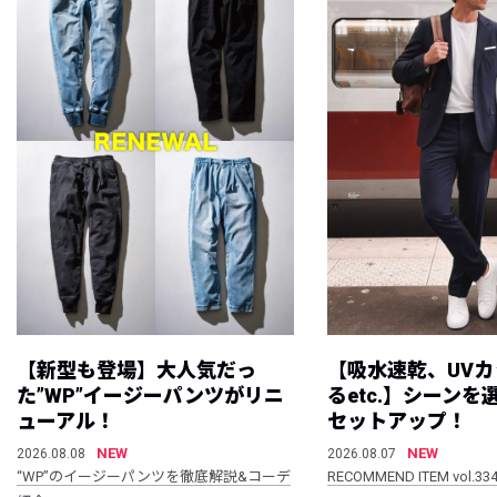
【新型も登場】大人気だっ
【吸水速乾、UV
た”WP”イージーパンツがリニ
るetc.】シーン
ューアル！
セットアップ！
NEW
NEW
2026.08.08
2026.08.07
“WP”のイージーパンツを徹底解説&コーデ
RECOMMEND ITEM vol.33