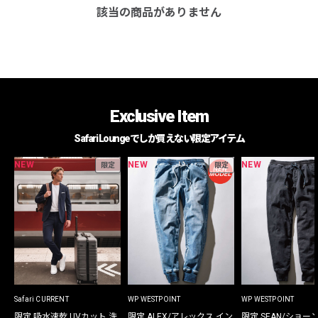
該当の商品がありません
Exclusive Item
Safari Loungeでしか買えない限定アイテム
NEW
NEW
NEW
限定
限定
Safari CURRENT
WP WESTPOINT
WP WESTPOINT
限定 吸水速乾 UVカット 洗
限定 ALEX/アレックス イン
限定 SEAN/ショー