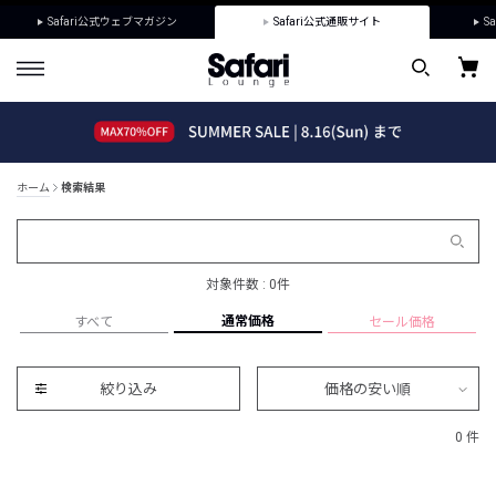
Safari公式ウェブマガジン
Safari公式通販サイト
Sa
ホーム
検索結果
対象件数 : 0件
通常価格
すべて
セール価格
絞り込み
価格の安い順
0 件