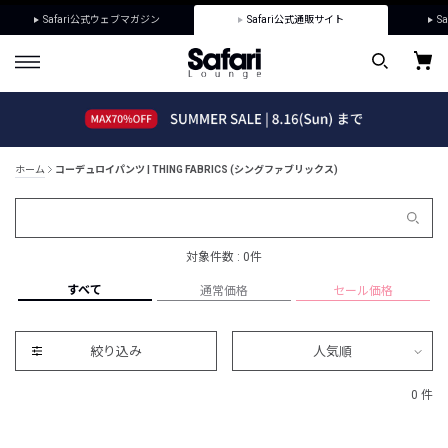
Safari公式ウェブマガジン
Safari公式通販サイト
Sa
ホーム
コーデュロイパンツ | THING FABRICS (シングファブリックス)
対象件数 : 0件
すべて
通常価格
セール価格
絞り込み
人気順
0 件