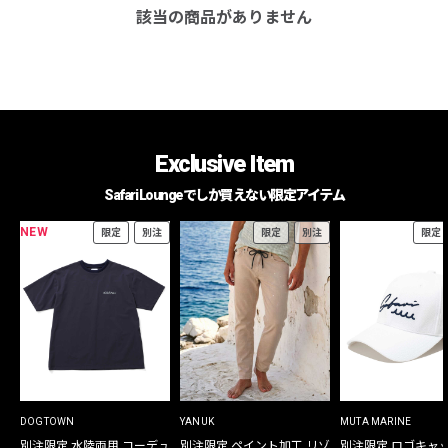
該当の商品がありません
Exclusive Item
Safari Loungeでしか買えない限定アイテム
NEW
限定
別注
限定
別注
限定
DOGTOWN
YANUK
MUTA MARINE
別注限定 水陸両用 コーデュ
別注限定 ペイント加工 リゾ
別注限定 ロゴキャ