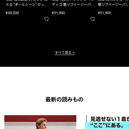
える "オールシーン" セット
ディゴ 裾リブイージーパン
裾リブイージーパン
アップ
ツ
¥49,500
¥31,900
¥31,900
すべて見る
最新の読みもの