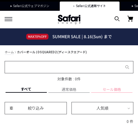
Safari公式ウェブマガジン
Safari公式通販サイト
Sa
ホーム
カバーオール | DSQUARED2 (ディースクエアード)
対象件数 : 0件
すべて
通常価格
セール価格
絞り込み
人気順
0 件