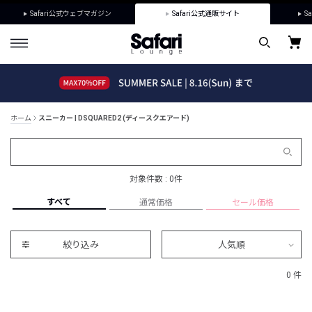
Safari公式ウェブマガジン
Safari公式通販サイト
Sa
ホーム
スニーカー | DSQUARED2 (ディースクエアード)
対象件数 : 0件
すべて
通常価格
セール価格
絞り込み
人気順
0 件