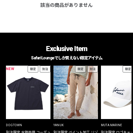
該当の商品がありません
Exclusive Item
Safari Loungeでしか買えない限定アイテム
NEW
限定
別注
限定
別注
限定
DOGTOWN
YANUK
MUTA MARINE
別注限定 水陸両用 コーデュ
別注限定 ペイント加工 リゾ
別注限定 ロゴキャ