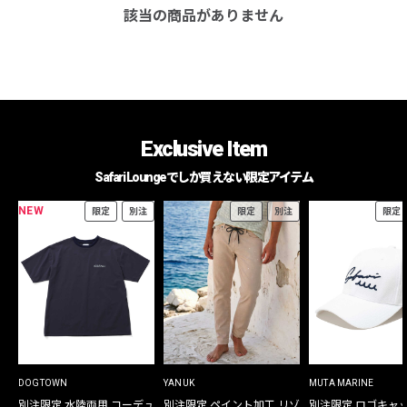
該当の商品がありません
Exclusive Item
Safari Loungeでしか買えない限定アイテム
NEW
限定
別注
限定
別注
限定
DOGTOWN
YANUK
MUTA MARINE
別注限定 水陸両用 コーデュ
別注限定 ペイント加工 リゾ
別注限定 ロゴキャ