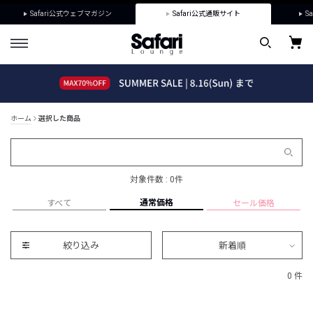
Safari公式ウェブマガジン
Safari公式通販サイト
Sa
ホーム
選択した商品
対象件数 : 0件
通常価格
すべて
セール価格
絞り込み
新着順
0 件