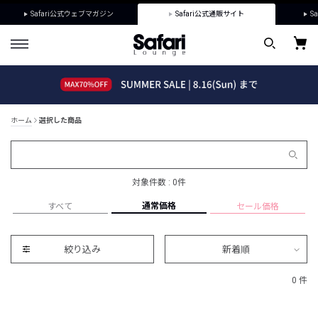
Safari公式ウェブマガジン
Safari公式通販サイト
Sa
ホーム
選択した商品
対象件数 : 0件
通常価格
すべて
セール価格
絞り込み
新着順
0 件