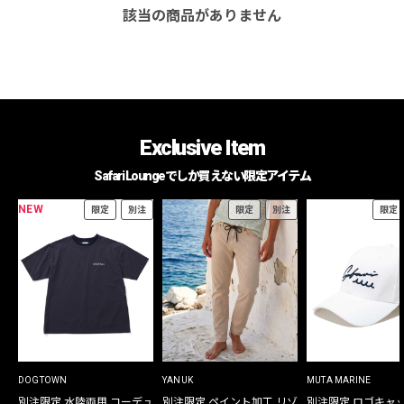
該当の商品がありません
Exclusive Item
Safari Loungeでしか買えない限定アイテム
NEW
限定
別注
限定
別注
限定
DOGTOWN
YANUK
MUTA MARINE
別注限定 水陸両用 コーデュ
別注限定 ペイント加工 リゾ
別注限定 ロゴキャ