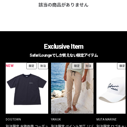
該当の商品がありません
Exclusive Item
Safari Loungeでしか買えない限定アイテム
NEW
限定
別注
限定
別注
限定
DOGTOWN
YANUK
MUTA MARINE
別注限定 水陸両用 コーデュ
別注限定 ペイント加工 リゾ
別注限定 ロゴキャ