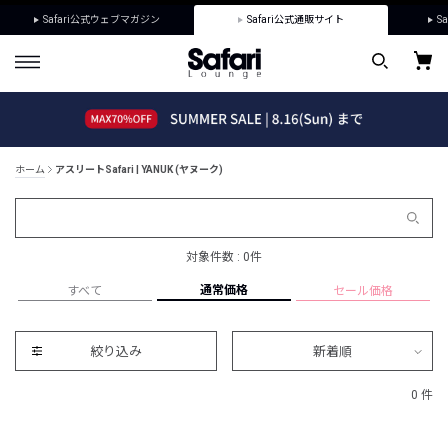
Safari公式ウェブマガジン
Safari公式通販サイト
Sa
ホーム
アスリートSafari | YANUK (ヤヌーク)
対象件数 : 0件
通常価格
すべて
セール価格
絞り込み
新着順
0 件