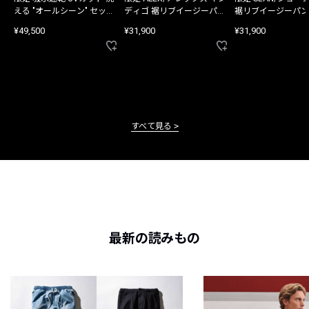
える "オールシーン" セット
ディゴ 裾リブイージーパン
裾リブイージーパン
アップ
ツ
¥49,500
¥31,900
¥31,900
すべて見る
最新の読みもの