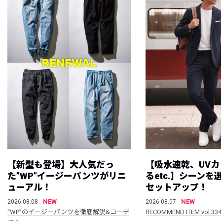
【新型も登場】大人気だっ
【吸水速乾、UV
た”WP”イージーパンツがリニ
るetc.】シーン
ューアル！
セットアップ！
NEW
NEW
2026.08.08
2026.08.07
“WP”のイージーパンツを徹底解説&コーデ
RECOMMEND ITEM vol.33