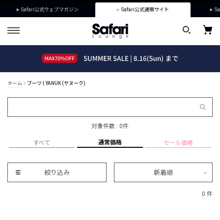
Safari公式ウェブマガジン
Safari公式通販サイト
Sa
ホーム
ブーツ | YANUK (ヤヌーク)
対象件数 : 0件
通常価格
すべて
セール価格
絞り込み
新着順
0 件