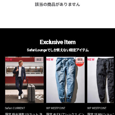
該当の商品がありません
Exclusive Item
Safari Loungeでしか買えない限定アイテム
NEW
NEW
NEW
限定
限定
Safari CURRENT
WP WESTPOINT
WP WESTPOINT
限定 吸水速乾 UVカット 洗
限定 ALEX/アレックス イン
限定 SEAN/ショー