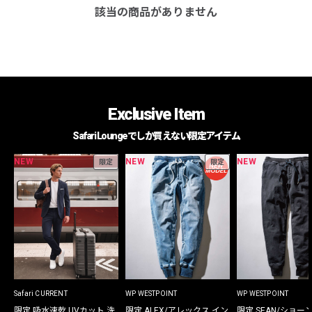
該当の商品がありません
Exclusive Item
Safari Loungeでしか買えない限定アイテム
NEW
NEW
NEW
限定
限定
Safari CURRENT
WP WESTPOINT
WP WESTPOINT
限定 吸水速乾 UVカット 洗
限定 ALEX/アレックス イン
限定 SEAN/ショー