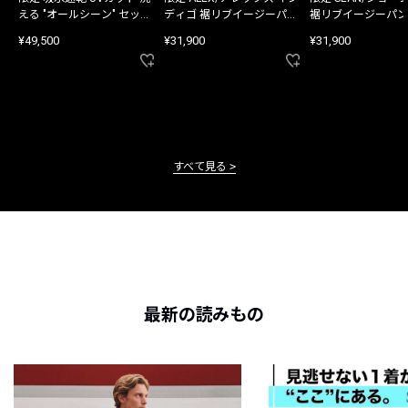
える "オールシーン" セット
ディゴ 裾リブイージーパン
裾リブイージーパン
アップ
ツ
¥49,500
¥31,900
¥31,900
すべて見る
最新の読みもの