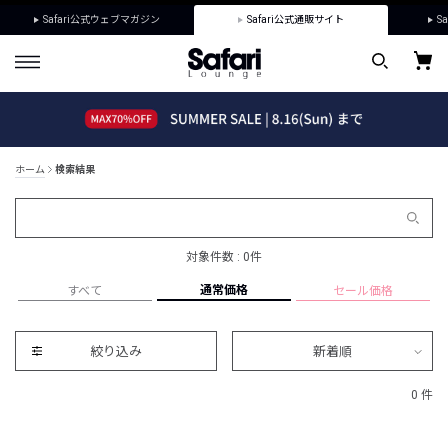
Safari公式ウェブマガジン
Safari公式通販サイト
Sa
ホーム
検索結果
対象件数 : 0件
通常価格
すべて
セール価格
絞り込み
新着順
0 件