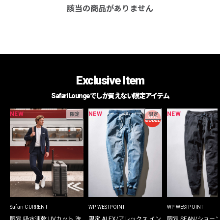
該当の商品がありません
Exclusive Item
Safari Loungeでしか買えない限定アイテム
NEW
NEW
NEW
限定
限定
Safari CURRENT
WP WESTPOINT
WP WESTPOINT
限定 吸水速乾 UVカット 洗
限定 ALEX/アレックス イン
限定 SEAN/ショー