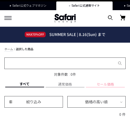
Safari公式ウェブマガジン
Safari公式通販サイト
Sa
ホーム
選択した商品
対象件数 : 0件
すべて
通常価格
セール価格
絞り込み
価格の高い順
0 件