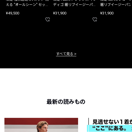
える "オールシーン" セット
ディゴ 裾リブイージーパン
裾リブイージーパン
アップ
ツ
¥49,500
¥31,900
¥31,900
すべて見る
最新の読みもの