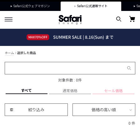
Safari公式ウェブマガジン
Safari公式通販サイト
Sa
ホーム
選択した商品
対象件数 : 0件
すべて
通常価格
セール価格
絞り込み
価格の高い順
0 件