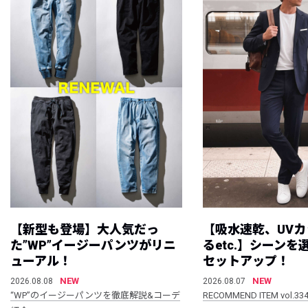
【新型も登場】大人気だっ
【吸水速乾、UV
た”WP”イージーパンツがリニ
るetc.】シーン
ューアル！
セットアップ！
NEW
NEW
2026.08.08
2026.08.07
“WP”のイージーパンツを徹底解説&コーデ
RECOMMEND ITEM vol.33