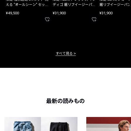
える "オールシーン" セット
ディゴ 裾リブイージーパン
裾リブイージーパン
アップ
ツ
¥49,500
¥31,900
¥31,900
すべて見る
最新の読みもの