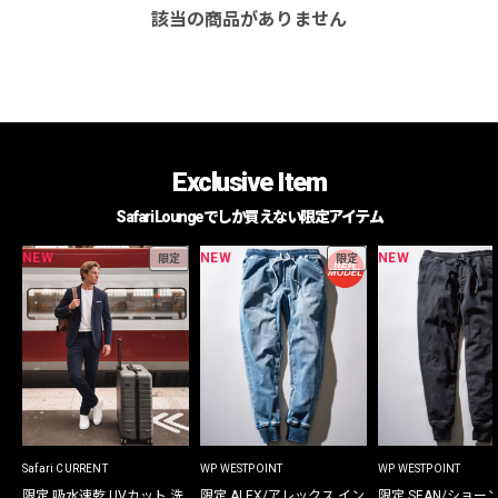
該当の商品がありません
Exclusive Item
Safari Loungeでしか買えない限定アイテム
NEW
NEW
NEW
限定
限定
Safari CURRENT
WP WESTPOINT
WP WESTPOINT
限定 吸水速乾 UVカット 洗
限定 ALEX/アレックス イン
限定 SEAN/ショー