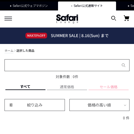
Safari公式ウェブマガジン
Safari公式通販サイト
Sa
ホーム
選択した商品
対象件数 : 0件
すべて
通常価格
セール価格
絞り込み
価格の高い順
0 件