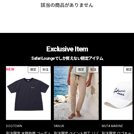
該当の商品がありません
Exclusive Item
Safari Loungeでしか買えない限定アイテム
NEW
限定
別注
限定
別注
限定
DOGTOWN
YANUK
MUTA MARINE
別注限定 水陸両用 コーデュ
別注限定 ペイント加工 リゾ
別注限定 ロゴキャ